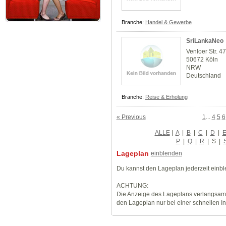
Branche:
Handel & Gewerbe
SriLankaNeo
Venloer Str. 47
50672 Köln
NRW
Deutschland
Branche:
Reise & Erholung
« Previous
1
...
4
5
6
ALLE
|
A
|
B
|
C
|
D
|
P
|
Q
|
R
|
S
|
Lageplan
einblenden
Du kannst den Lageplan jederzeit einb
ACHTUNG:
Die Anzeige des Lageplans verlangsamt
den Lageplan nur bei einer schnellen I