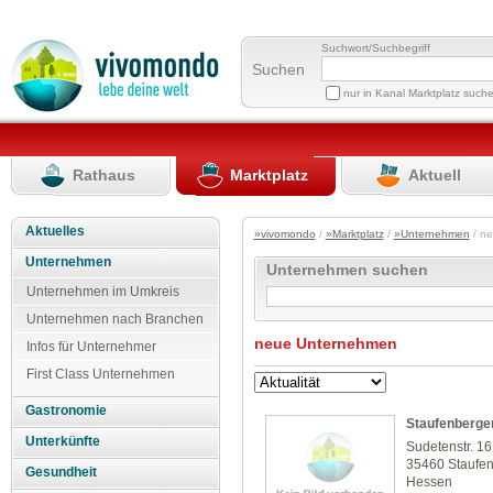
Suchwort/Suchbegriff
Suchen
nur in Kanal Marktplatz such
Rathaus
Marktplatz
Aktuell
Aktuelles
»vivomondo
/
»Marktplatz
/
»Unternehmen
/ n
Unternehmen
Unternehmen suchen
Unternehmen im Umkreis
Unternehmen nach Branchen
neue Unternehmen
Infos für Unternehmer
First Class Unternehmen
Gastronomie
Staufenberge
Unterkünfte
Sudetenstr. 16
35460 Staufe
Gesundheit
Hessen