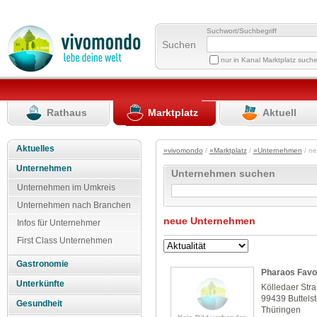
Suchwort/Suchbegriff
Suchen
nur in Kanal Marktplatz such
Rathaus
Marktplatz
Aktuell
Aktuelles
»vivomondo
/
»Marktplatz
/
»Unternehmen
/ n
Unternehmen
Unternehmen suchen
Unternehmen im Umkreis
Unternehmen nach Branchen
neue Unternehmen
Infos für Unternehmer
First Class Unternehmen
Gastronomie
Pharaos Favo
Unterkünfte
Kölledaer Str
99439 Buttelst
Gesundheit
Thüringen