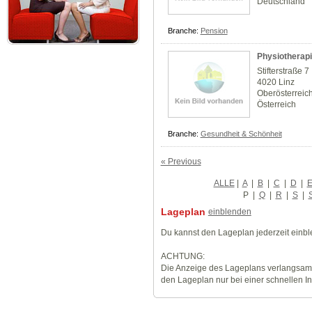
Deutschland
Branche:
Pension
Physiotherap
Stifterstraße 7
4020 Linz
Oberösterreic
Österreich
Branche:
Gesundheit & Schönheit
« Previous
ALLE
|
A
|
B
|
C
|
D
|
P
|
Q
|
R
|
S
|
Lageplan
einblenden
Du kannst den Lageplan jederzeit einb
ACHTUNG:
Die Anzeige des Lageplans verlangsamt
den Lageplan nur bei einer schnellen I