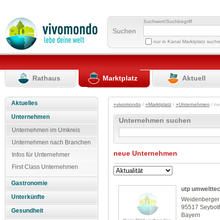
Suchwort/Suchbegriff
Suchen
nur in Kanal Marktplatz such
Rathaus
Marktplatz
Aktuell
Aktuelles
»vivomondo
/
»Marktplatz
/
»Unternehmen
/ n
Unternehmen
Unternehmen suchen
Unternehmen im Umkreis
Unternehmen nach Branchen
neue Unternehmen
Infos für Unternehmer
First Class Unternehmen
Gastronomie
utp umweltte
Unterkünfte
Weidenberger 
95517 Seybot
Gesundheit
Bayern