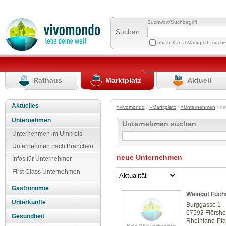
Suchwort/Suchbegriff
Suchen
nur in Kanal Marktplatz such
Rathaus
Marktplatz
Aktuell
Aktuelles
»vivomondo
/
»Marktplatz
/
»Unternehmen
/ n
Unternehmen
Unternehmen suchen
Unternehmen im Umkreis
Unternehmen nach Branchen
neue Unternehmen
Infos für Unternehmer
First Class Unternehmen
Gastronomie
Weingut Fuch
Unterkünfte
Burggasse 1
67592 Flörsh
Gesundheit
Rheinland-Pfa