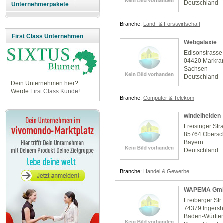
Deutschland
Unternehmerpakete
Branche:
Land- & Forstwirtschaft
First Class Unternehmen
Webgalaxie
Edisonstrasse
04420 Markra
Sachsen
Deutschland
Dein Unternehmen hier?
Werde
First Class Kunde
!
Branche:
Computer & Telekom
windelhelden
Freisinger Str
85764 Obersc
Bayern
Deutschland
Branche:
Handel & Gewerbe
WAPEMA Gm
Freiberger Str.
74379 Ingers
Baden-Württe