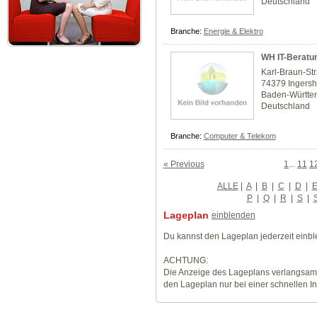
Deutschland
Branche:
Energie & Elektro
WH IT-Beratu
Karl-Braun-Str
74379 Ingers
Baden-Württe
Deutschland
Branche:
Computer & Telekom
« Previous
1
...
11
1
ALLE
|
A
|
B
|
C
|
D
|
P
|
Q
|
R
|
S
|
Lageplan
einblenden
Du kannst den Lageplan jederzeit einb
ACHTUNG:
Die Anzeige des Lageplans verlangsamt
den Lageplan nur bei einer schnellen I