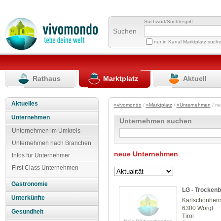
Suchwort/Suchbegriff
Suchen
nur in Kanal Marktplatz such
Rathaus
Marktplatz
Aktuell
Aktuelles
»vivomondo
/
»Marktplatz
/
»Unternehmen
/ n
Unternehmen
Unternehmen suchen
Unternehmen im Umkreis
Unternehmen nach Branchen
neue Unternehmen
Infos für Unternehmer
First Class Unternehmen
Gastronomie
LG - Trockenb
Unterkünfte
Karlschönherrs
6300 Wörgl
Gesundheit
Tirol