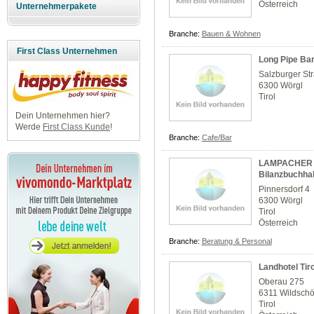
Österreich
Unternehmerpakete
Branche:
Bauen & Wohnen
First Class Unternehmen
Long Pipe Ba
Salzburger St
6300 Wörgl
Tirol
Dein Unternehmen hier?
Werde
First Class Kunde
!
Branche:
Cafe/Bar
LAMPACHER 
Bilanzbuchhal
Pinnersdorf 4
6300 Wörgl
Tirol
Österreich
Branche:
Beratung & Personal
Landhotel Tir
Oberau 275
6311 Wildsch
Tirol