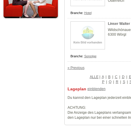
Österreich
Branche:
Hotel
Linser Walter
Wildschönauer
6300 Wörgl
Branche:
Sonstige
« Previous
ALLE
|
A
|
B
|
C
|
D
|
P
|
Q
|
R
|
S
|
Lageplan
einblenden
Du kannst den Lageplan jederzeit einb
ACHTUNG:
Die Anzeige des Lageplans verlangsamt
den Lageplan nur bei einer schnellen I