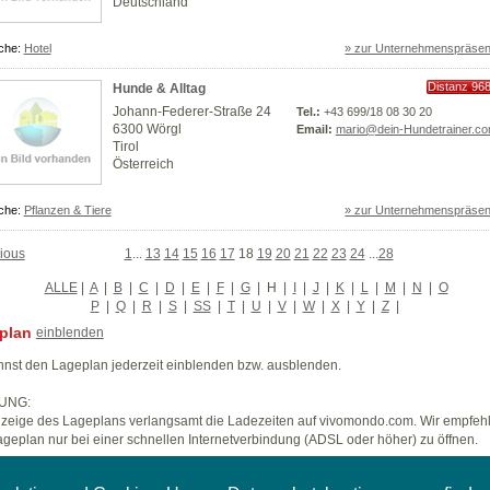
Deutschland
che:
Hotel
» zur Unternehmenspräsen
Distanz 96
Hunde & Alltag
km
Johann-Federer-Straße 24
Tel.:
+43 699/18 08 30 20
6300 Wörgl
Email:
mario@dein-Hundetrainer.c
Tirol
Österreich
che:
Pflanzen & Tiere
» zur Unternehmenspräsen
ious
1
...
13
14
15
16
17
18
19
20
21
22
23
24
...
28
ALLE
|
A
|
B
|
C
|
D
|
E
|
F
|
G
|
H
|
I
|
J
|
K
|
L
|
M
|
N
|
O
P
|
Q
|
R
|
S
|
SS
|
T
|
U
|
V
|
W
|
X
|
Y
|
Z
|
plan
einblenden
nst den Lageplan jederzeit einblenden bzw. ausblenden.
UNG:
zeige des Lageplans verlangsamt die Ladezeiten auf vivomondo.com. Wir empfeh
geplan nur bei einer schnellen Internetverbindung (ADSL oder höher) zu öffnen.