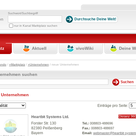
Suchwort/Suchbegriff
en
nur in Kanal Marktplatz suchen
atz
Aktuell
vivoWiki
Deine W
ondo
/
»Marktplatz
/
»Unternehmen
/ neue Unternehmen
ternehmen suchen
 Unternehmen
Einträge pro Seite:
Distanz 96
Heartbit Systems Ltd.
km
Forster Str. 130
Tel.:
008803-488696
82380 Peißenberg
Fax.:
008803-488697
Bayern
Email:
webmaster@heartbit-system