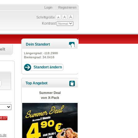
Login
Registrieren
Schriftgröße
Kontrast
Dein Standort
elt
Längengrad:
-118.2988
Breitengrad:
34.0416
Top Angebot
Summer Deal
von X-Pack
08.07
s.de