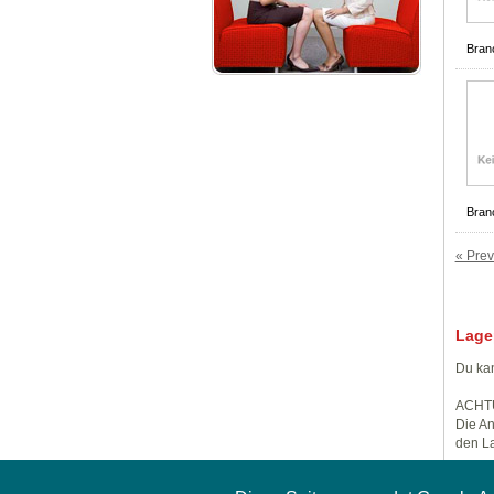
Bran
Bran
« Prev
Lage
Du kan
ACHT
Die An
den La