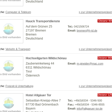
Deutschland
che:
Computer & Telekom
» zur Unternehmenspräsen
Distanz 90
Hauck Transportdienste
km
Auf dem Grünen 25
Tel.:
0421506724
27197 Bremen
Email:
bremen@h-td.de
Bremen
Deutschland
che:
Verkehr & Transport
» zur Unternehmenspräsen
Distanz 96
Hochseilgarten Wildschönau
km
Zauberwinkelweg 44
Email:
m.pineider@mac.com
6311 Wildschönau
Tirol
Österreich
che:
Freizeit & Unterhaltung
» zur Unternehmenspräsen
Distanz 12
Hotel Allgäuer Tor
km
Sebastian-Kneipp-Allee 7
Tel.:
+49(0)8334 - 5346-500
87730 Bad Grönenbach
Fax.:
+49(0)8334 - 5346-8555
Bayern
Email:
info@allgaeuer-tor.de