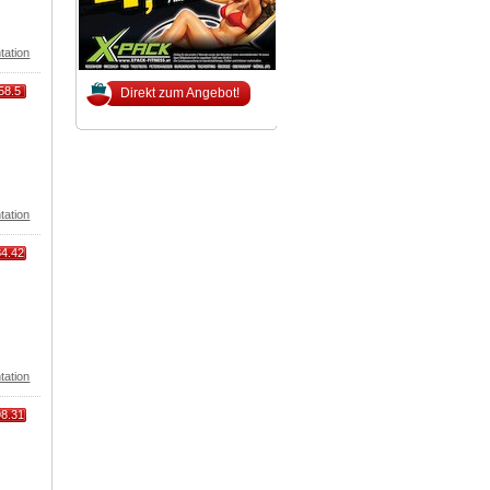
tation
58.5
Direkt zum Angebot!
tation
84.42
tation
98.31