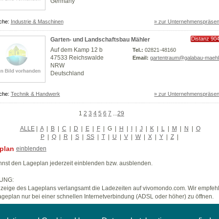
Germany
che:
Industrie & Maschinen
» zur Unternehmenspräsen
Distanz 90
Garten- und Landschaftsbau Mähler
km
Auf dem Kamp 12 b
Tel.:
02821-48160
47533 Reichswalde
Email:
gartentraum@galabau-maehl
NRW
Deutschland
che:
Technik & Handwerk
» zur Unternehmenspräsen
1
2
3
4
5
6
7
...
29
ALLE
|
A
|
B
|
C
|
D
|
E
|
F
|
G
|
H
|
I
|
J
|
K
|
L
|
M
|
N
|
O
P
|
Q
|
R
|
S
|
SS
|
T
|
U
|
V
|
W
|
X
|
Y
|
Z
|
plan
einblenden
nst den Lageplan jederzeit einblenden bzw. ausblenden.
UNG:
zeige des Lageplans verlangsamt die Ladezeiten auf vivomondo.com. Wir empfeh
geplan nur bei einer schnellen Internetverbindung (ADSL oder höher) zu öffnen.