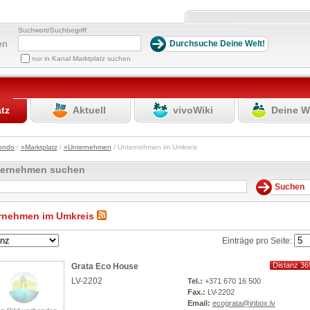
Suchwort/Suchbegriff
en
nur in Kanal Marktplatz suchen
atz
Aktuell
vivoWiki
Deine W
ondo
/
»Marktplatz
/
»Unternehmen
/ Unternehmen im Umkreis
ternehmen suchen
rnehmen im Umkreis
Einträge pro Seite:
Distanz 36
Grata Eco House
km
LV-2202
Tel.:
+371 670 16 500
Fax.:
LV-2202
Email:
ecograta@inbox.lv