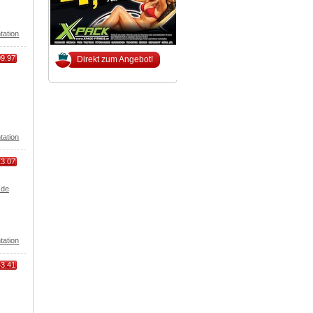
tation
09.97
Direkt zum Angebot!
tation
13.07
.de
tation
43.41