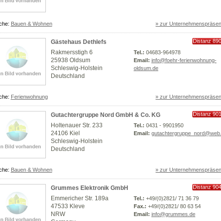
che:
Bauen & Wohnen
» zur Unternehmenspräsen
Distanz 89
Gästehaus Dethlefs
km
Rakmersstigh 6
Tel.:
04683-964978
25938 Oldsum
Email:
info@foehr-ferienwohnung-
Schleswig-Holstein
oldsum.de
Deutschland
che:
Ferienwohnung
» zur Unternehmenspräsen
Distanz 90
Gutachtergruppe Nord GmbH & Co. KG
km
Holtenauer Str. 233
Tel.:
0431 - 9901950
24106 Kiel
Email:
gutachtergruppe_nord@web
Schleswig-Holstein
Deutschland
che:
Bauen & Wohnen
» zur Unternehmenspräsen
Distanz 90
Grummes Elektronik GmbH
km
Emmericher Str. 189a
Tel.:
+49/(0)2821/ 71 36 79
47533 Kleve
Fax.:
+49/(0)2821/ 80 63 54
NRW
Email:
info@grummes.de