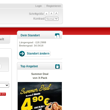
Login
Registrieren
Schriftgröße
Kontrast
Dein Standort
elt
Längengrad:
-118.2988
Breitengrad:
34.0416
Top Angebot
Summer Deal
von X-Pack
9.23