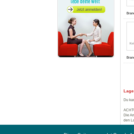
Bran
Bran
Lage
Du kan
ACHT
Die An
den La