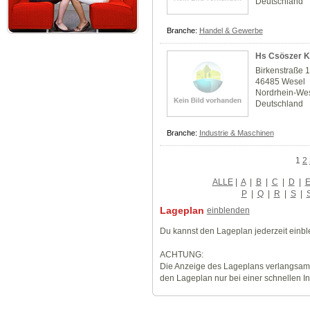
Deutschland
Branche:
Handel & Gewerbe
Hs Csöszer 
Birkenstraße 
46485 Wesel
Nordrhein-Wes
Deutschland
Branche:
Industrie & Maschinen
1
2
ALLE
|
A
|
B
|
C
|
D
|
P
|
Q
|
R
|
S
|
Lageplan
einblenden
Du kannst den Lageplan jederzeit einb
ACHTUNG:
Die Anzeige des Lageplans verlangsamt
den Lageplan nur bei einer schnellen I