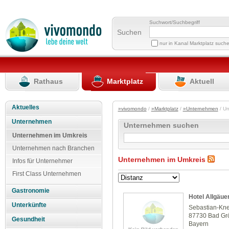
Suchwort/Suchbegriff
Suchen
nur in Kanal Marktplatz such
Rathaus
Marktplatz
Aktuell
Aktuelles
»vivomondo
/
»Marktplatz
/
»Unternehmen
/ U
Unternehmen
Unternehmen suchen
Unternehmen im Umkreis
Unternehmen nach Branchen
Unternehmen im Umkreis
Infos für Unternehmer
First Class Unternehmen
Gastronomie
Hotel Allgäuer
Unterkünfte
Sebastian-Kne
87730 Bad G
Gesundheit
Bayern