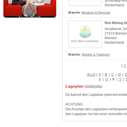
Schleswig-Hol
Deutschland
Branche:
Beratung & Personal
Reh Möring 
Voralberstr. 24
27574 Breme
Bremen
Deutschland
Branche:
Verkehr & Transport
1
2
ALLE
|
A
|
B
|
C
|
D
|
P
|
Q
|
R
|
S
|
Lageplan
einblenden
Du kannst den Lageplan jederzeit einb
ACHTUNG:
Die Anzeige des Lageplans verlangsamt
den Lageplan nur bei einer schnellen I