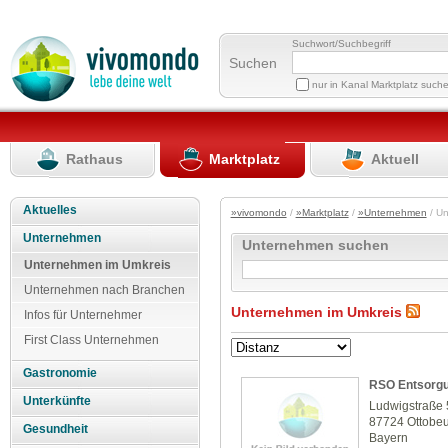
Suchwort/Suchbegriff
Suchen
nur in Kanal Marktplatz such
Rathaus
Marktplatz
Aktuell
Aktuelles
»vivomondo
/
»Marktplatz
/
»Unternehmen
/ U
Unternehmen
Unternehmen suchen
Unternehmen im Umkreis
Unternehmen nach Branchen
Unternehmen im Umkreis
Infos für Unternehmer
First Class Unternehmen
Gastronomie
RSO Entsorg
Unterkünfte
Ludwigstraße 
87724 Ottobe
Gesundheit
Bayern