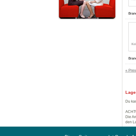
Bran
Bran
« Prev
Lage
Du kan
ACHT
Die An
den La