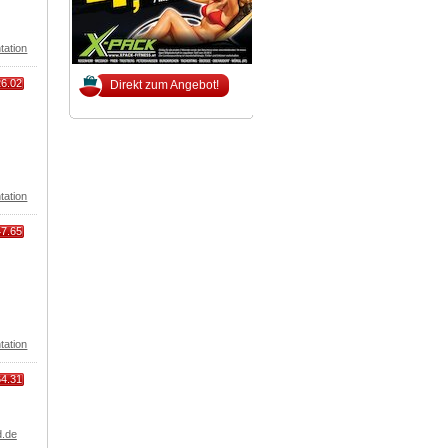
tation
26.02
Direkt zum Angebot!
tation
47.65
tation
64.31
.de