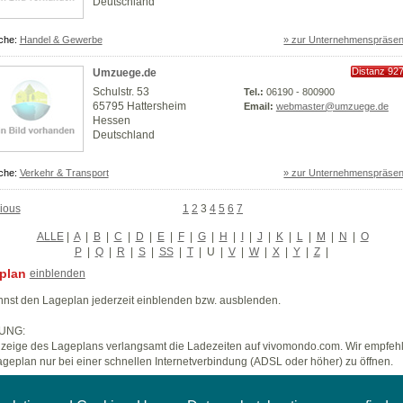
Deutschland
che:
Handel & Gewerbe
» zur Unternehmenspräsen
Distanz 92
Umzuege.de
km
Schulstr. 53
Tel.:
06190 - 800900
65795 Hattersheim
Email:
webmaster@umzuege.de
Hessen
Deutschland
che:
Verkehr & Transport
» zur Unternehmenspräsen
ious
1
2
3
4
5
6
7
ALLE
|
A
|
B
|
C
|
D
|
E
|
F
|
G
|
H
|
I
|
J
|
K
|
L
|
M
|
N
|
O
P
|
Q
|
R
|
S
|
SS
|
T
|
U
|
V
|
W
|
X
|
Y
|
Z
|
plan
einblenden
nst den Lageplan jederzeit einblenden bzw. ausblenden.
UNG:
zeige des Lageplans verlangsamt die Ladezeiten auf vivomondo.com. Wir empfeh
geplan nur bei einer schnellen Internetverbindung (ADSL oder höher) zu öffnen.