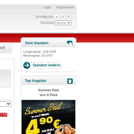
Login
Registrieren
Schriftgröße
Kontrast
Dein Standort
elt
Längengrad:
-118.0238
Breitengrad:
34.0767
Top Angebot
Summer Deal
von X-Pack
21.56