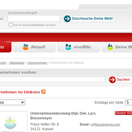
Suchwort/Suchbegriff
en
nur in Kanal Marktplatz suchen
atz
Aktuell
vivoWiki
Deine W
ondo
/
»Marktplatz
/
»Unternehmen
/ Unternehmen im Umkreis
ternehmen suchen
rnehmen im Umkreis
Einträge pro Seite:
Distanz 92
Unternehmensberatung Dipl. Oek. Lars
km
Bossemeyer
Franz-Vetter-Str. 8
Email:
y@bossemeyer.com
34121 Kassel