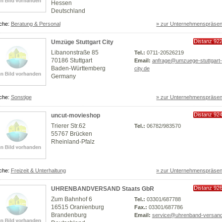
Hessen
Deutschland
che:
Beratung & Personal
» zur Unternehmenspräsen
Distanz 92
Umzüge Stuttgart City
km
Libanonstraße 85
Tel.:
0711-20526219
70186 Stuttgart
Email:
anfrage@umzuege-stuttgart-
Baden-Württemberg
city.de
Germany
che:
Sonstige
» zur Unternehmenspräsen
Distanz 92
uncut-movieshop
km
Trierer Str.62
Tel.:
06782/983570
55767 Brücken
Rheinland-Pfalz
che:
Freizeit & Unterhaltung
» zur Unternehmenspräsen
Distanz 92
UHRENBANDVERSAND Staats GbR
km
Zum Bahnhof 6
Tel.:
03301/687788
16515 Oranienburg
Fax.:
03301/687786
Brandenburg
Email:
service@uhrenband-versand