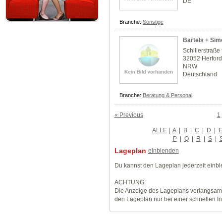
DE
Branche:
Sonstige
Bartels + Sim
Schillerstraße
32052 Herfor
NRW
Deutschland
Branche:
Beratung & Personal
« Previous
1
ALLE
|
A
|
B
|
C
|
D
|
P
|
Q
|
R
|
S
|
Lageplan
einblenden
Du kannst den Lageplan jederzeit einb
ACHTUNG:
Die Anzeige des Lageplans verlangsamt
den Lageplan nur bei einer schnellen I