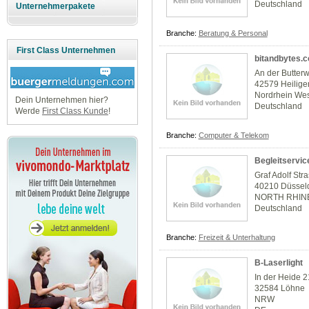
Deutschland
Unternehmerpakete
Branche:
Beratung & Personal
First Class Unternehmen
bitandbytes.
An der Butterw
42579 Heilig
Nordrhein Wes
Dein Unternehmen hier?
Deutschland
Werde
First Class Kunde
!
Branche:
Computer & Telekom
Begleitservic
Graf Adolf Str
40210 Düssel
NORTH RHIN
Deutschland
Branche:
Freizeit & Unterhaltung
B-Laserlight
In der Heide 2
32584 Löhne
NRW