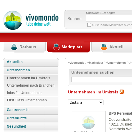
Suchwort/Suchbegriff
Suchen
nur in Kanal Marktplatz such
Rathaus
Marktplatz
Aktuell
Aktuelles
»vivomondo
/
»Marktplatz
/
»Unternehmen
/ U
Unternehmen
Unternehmen suchen
Unternehmen im Umkreis
Unternehmen nach Branchen
Unternehmen im Umkreis
Infos für Unternehmer
First Class Unternehmen
Gastronomie
BPS Persona
Unterkünfte
Couvenstraße
40211 Düsseld
Gesundheit
Nordrhein-Wes