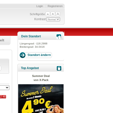
Login
Registrieren
Schriftgröße
Kontrast
Dein Standort
elt
Längengrad:
-118.2988
Breitengrad:
34.0416
Top Angebot
Summer Deal
von X-Pack
22.46