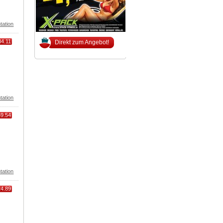
tation
34.11
Direkt zum Angebot!
tation
59.54
tation
24.89