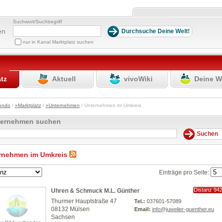
Suchwort/Suchbegriff
en
nur in Kanal Marktplatz suchen
atz
Aktuell
vivoWiki
Deine W
ondo
/
»Marktplatz
/
»Unternehmen
/ Unternehmen im Umkreis
ternehmen suchen
rnehmen im Umkreis
Einträge pro Seite:
Distanz 94
Uhren & Schmuck M.L. Günther
km
Thurmer Hauptstraße 47
Tel.:
037601-57089
08132 Mülsen
Email:
info@juwelier-guenther.eu
Sachsen