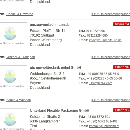
Deutschland
che:
Handel & Gewerbe
» zur Unternehmenspräsen
Distanz 94
umzugvomfachmann.de
km
Eduard-Pfeiffer- Str. 11
Tel.:
07112229466
70192 Stuttgart
Fax.:
071122294680
Baden-Württemberg
Email:
info@vsl-spediteure.de
Deutschland
che:
Verkehr & Transport
» zur Unternehmenspräsen
Distanz 94
utp umwelttechnik pöhnl GmbH
km
Weidenberger Str. 2-4
Tel.:
+49 (0)9275 / 6 05 66-0
95517 Seybothenreuth
Fax.:
+49 (0)9275 / 6 05 66-66
Bayern
Email:
1192@xr44.com
Deutschland
che:
Bauen & Wohnen
» zur Unternehmenspräsen
Distanz 95
Unterland Flexible Packaging GmbH
km
Kufsteiner Straße 2
Tel.:
+43 (0) 5372 601
6336 Langkampfen
Fax.:
+43 (0) 5372 601-401
Tirol
Email:
kontakt@unterland.at