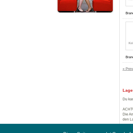
Bran
Bran
« Prev
Lage
Du kan
ACHT
Die An
den La