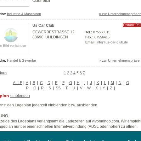
Österreich
che:
Industrie & Maschinen
» zur Unternehmenspräsen
Distanz 95
Us Car Club
km
GEWERBESTRASSE 12
Tel.:
075568511
88690 UHLDINGEN
Fax.:
07556415
Email:
info@us-car-club.de
che:
Handel & Gewerbe
» zur Unternehmenspräsen
ious
1
2
3
4
5
6
7
ALLE
|
A
|
B
|
C
|
D
|
E
|
F
|
G
|
H
|
I
|
J
|
K
|
L
|
M
|
N
|
O
P
|
Q
|
R
|
S
|
SS
|
T
|
U
|
V
|
W
|
X
|
Y
|
Z
|
plan
einblenden
nst den Lageplan jederzeit einblenden bzw. ausblenden.
UNG:
zeige des Lageplans verlangsamt die Ladezeiten auf vivomondo.com. Wir empfeh
geplan nur bei einer schnellen Internetverbindung (ADSL oder höher) zu öffnen.