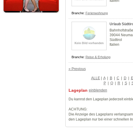
Italien
Branche:
Ferienwohnung
Urlaub Südtiro
Bahnhofstraß
39044 Neumar
Südtirol
Italien
Branche:
Reise & Erholung
« Previous
ALLE
|
A
|
B
|
C
|
D
|
P
|
Q
|
R
|
S
|
Lageplan
einblenden
Du kannst den Lageplan jederzeit einb
ACHTUNG:
Die Anzeige des Lageplans verlangsamt
den Lageplan nur bei einer schnellen I