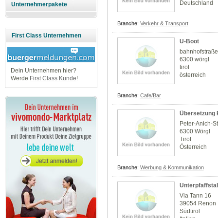
Deutschland
Unternehmerpakete
Branche:
Verkehr & Transport
First Class Unternehmen
U-Boot
bahnhofstraße
6300 wörgl
tirol
Dein Unternehmen hier?
österreich
Werde
First Class Kunde
!
Branche:
Cafe/Bar
Übersetzung 
Peter-Anich-S
6300 Wörgl
Tirol
Österreich
Branche:
Werbung & Kommunikation
Unterpfaffstal
Via Tann 16
39054 Renon
Südtirol