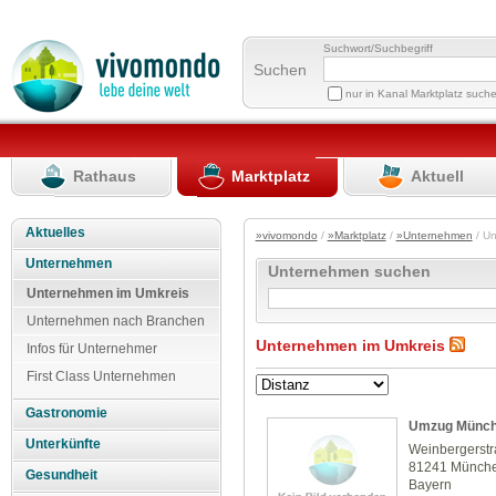
Suchwort/Suchbegriff
Suchen
nur in Kanal Marktplatz such
Rathaus
Marktplatz
Aktuell
Aktuelles
»vivomondo
/
»Marktplatz
/
»Unternehmen
/ U
Unternehmen
Unternehmen suchen
Unternehmen im Umkreis
Unternehmen nach Branchen
Unternehmen im Umkreis
Infos für Unternehmer
First Class Unternehmen
Gastronomie
Umzug Münc
Unterkünfte
Weinbergerstr
81241 Münch
Gesundheit
Bayern