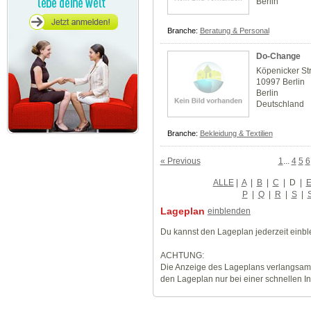
Berlin
Branche:
Beratung & Personal
Do-Change
Köpenicker Str
10997 Berlin
Berlin
Deutschland
Branche:
Bekleidung & Textilien
« Previous
1
...
4
5
6
ALLE
|
A
|
B
|
C
|
D
|
P
|
Q
|
R
|
S
|
Lageplan
einblenden
Du kannst den Lageplan jederzeit einb
ACHTUNG:
Die Anzeige des Lageplans verlangsamt
den Lageplan nur bei einer schnellen I