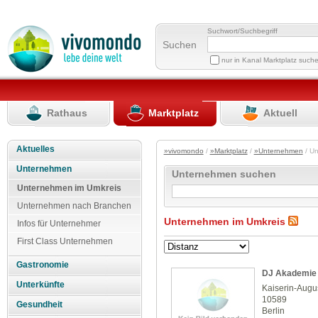
Suchwort/Suchbegriff
Suchen
nur in Kanal Marktplatz such
Rathaus
Marktplatz
Aktuell
Aktuelles
»vivomondo
/
»Marktplatz
/
»Unternehmen
/ U
Unternehmen
Unternehmen suchen
Unternehmen im Umkreis
Unternehmen nach Branchen
Unternehmen im Umkreis
Infos für Unternehmer
First Class Unternehmen
Gastronomie
DJ Akademie 
Unterkünfte
Kaiserin-Augu
10589
Gesundheit
Berlin