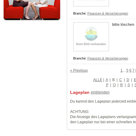
Branche:
Finanzen & Versicherungen
bitte löschen
Branche:
Finanzen & Versicherungen
« Previous
1
...
5
6
7
ALLE
|
A
|
B
|
C
|
D
|
P
|
Q
|
R
|
S
|
Lageplan
einblenden
Du kannst den Lageplan jederzeit einb
ACHTUNG:
Die Anzeige des Lageplans verlangsamt
den Lageplan nur bei einer schnellen I