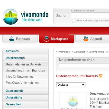
Suchwort/Suchbegriff
Suchen
nur in Kanal Marktplatz such
Rathaus
Marktplatz
Aktuell
Aktuelles
»vivomondo
/
»Marktplatz
/
»Unternehmen
/ U
Unternehmen
Unternehmen suchen
Unternehmen im Umkreis
Unternehmen nach Branchen
Unternehmen im Umkreis
Infos für Unternehmer
First Class Unternehmen
Gastronomie
Druckerpatro
Unterkünfte
Bachstrasse 3
99444 Blanke
Gesundheit
Thüringen