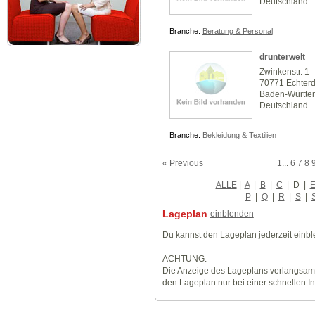
Deutschland
Branche:
Beratung & Personal
drunterwelt
Zwinkenstr. 1
70771 Echter
Baden-Württe
Deutschland
Branche:
Bekleidung & Textilien
« Previous
1
...
6
7
8
ALLE
|
A
|
B
|
C
|
D
|
P
|
Q
|
R
|
S
|
Lageplan
einblenden
Du kannst den Lageplan jederzeit einb
ACHTUNG:
Die Anzeige des Lageplans verlangsamt
den Lageplan nur bei einer schnellen I