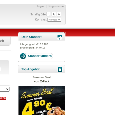
Login
Registrieren
Schriftgröße
Kontrast
Dein Standort
elt
Längengrad:
-118.2988
Breitengrad:
34.0416
Top Angebot
Summer Deal
von X-Pack
46.86