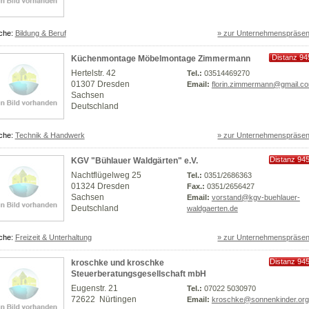
che:
Bildung & Beruf
» zur Unternehmenspräsen
Distanz 94
Küchenmontage Möbelmontage Zimmermann
km
Hertelstr. 42
Tel.:
03514469270
01307 Dresden
Email:
florin.zimmermann@gmail.c
Sachsen
Deutschland
che:
Technik & Handwerk
» zur Unternehmenspräsen
Distanz 94
KGV "Bühlauer Waldgärten" e.V.
km
Nachtflügelweg 25
Tel.:
0351/2686363
01324 Dresden
Fax.:
0351/2656427
Sachsen
Email:
vorstand@kgv-buehlauer-
Deutschland
waldgaerten.de
che:
Freizeit & Unterhaltung
» zur Unternehmenspräsen
Distanz 94
kroschke und kroschke
km
Steuerberatungsgesellschaft mbH
Eugenstr. 21
Tel.:
07022 5030970
72622 Nürtingen
Email:
kroschke@sonnenkinder.org