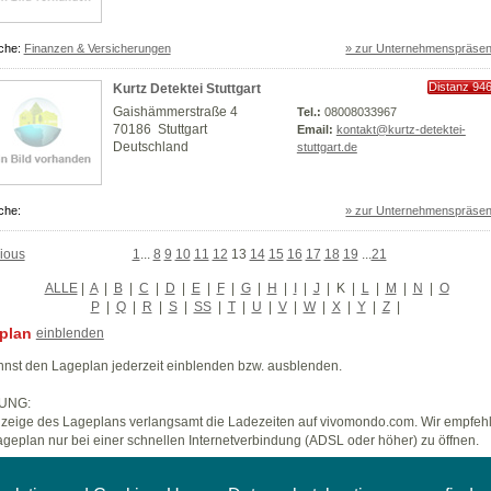
che:
Finanzen & Versicherungen
» zur Unternehmenspräsen
Distanz 94
Kurtz Detektei Stuttgart
km
Gaishämmerstraße 4
Tel.:
08008033967
70186 Stuttgart
Email:
kontakt@kurtz-detektei-
Deutschland
stuttgart.de
che:
» zur Unternehmenspräsen
ious
1
...
8
9
10
11
12
13
14
15
16
17
18
19
...
21
ALLE
|
A
|
B
|
C
|
D
|
E
|
F
|
G
|
H
|
I
|
J
|
K
|
L
|
M
|
N
|
O
P
|
Q
|
R
|
S
|
SS
|
T
|
U
|
V
|
W
|
X
|
Y
|
Z
|
plan
einblenden
nst den Lageplan jederzeit einblenden bzw. ausblenden.
UNG:
zeige des Lageplans verlangsamt die Ladezeiten auf vivomondo.com. Wir empfeh
geplan nur bei einer schnellen Internetverbindung (ADSL oder höher) zu öffnen.