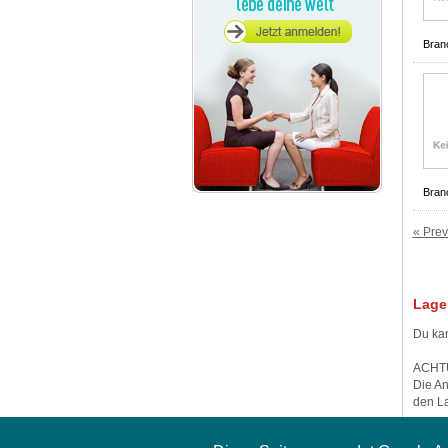
Bran
Bran
« Prev
Lage
Du kan
ACHT
Die An
den La