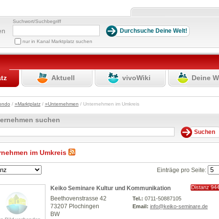
Suchwort/Suchbegriff
en
nur in Kanal Marktplatz suchen
atz
Aktuell
vivoWiki
Deine W
ondo
/
»Marktplatz
/
»Unternehmen
/ Unternehmen im Umkreis
ternehmen suchen
rnehmen im Umkreis
Einträge pro Seite:
Distanz 94
Keiko Seminare Kultur und Kommunikation
km
Beethovenstrasse 42
Tel.:
0711-50887105
73207 Plochingen
Email:
info@keiko-seminare.de
BW