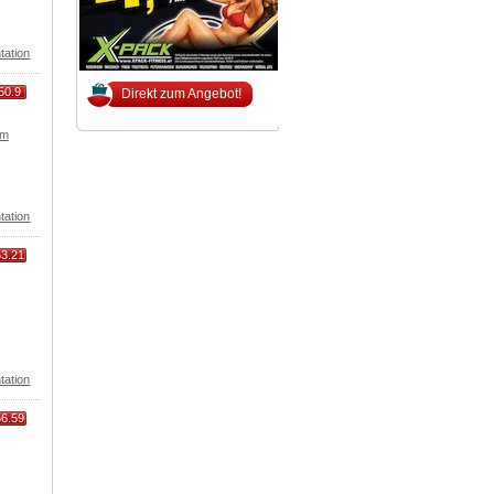
tation
50.9
Direkt zum Angebot!
om
tation
53.21
tation
56.59