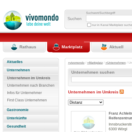
Suchwort/Suchbegriff
Suchen
nur in Kanal Marktplatz such
Rathaus
Marktplatz
Aktuell
Aktuelles
»vivomondo
/
»Marktplatz
/
»Unternehmen
/ U
Unternehmen
Unternehmen suchen
Unternehmen im Umkreis
Unternehmen nach Branchen
Unternehmen im Umkreis
Infos für Unternehmer
First Class Unternehmen
Gastronomie
Franz Achleit
Reifenzentr
Unterkünfte
Innsbruckerst
Gesundheit
6300 Wörgl