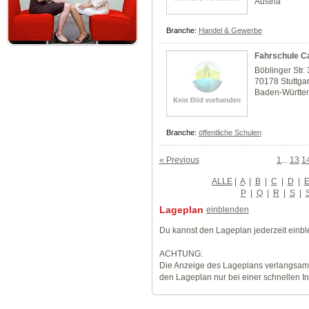
Austria
Branche:
Handel & Gewerbe
Fahrschule 
Böblinger Str.
70178 Stuttgar
Baden-Württe
Branche:
öffentliche Schulen
« Previous
1
...
13
1
ALLE
|
A
|
B
|
C
|
D
|
P
|
Q
|
R
|
S
|
Lageplan
einblenden
Du kannst den Lageplan jederzeit einb
ACHTUNG:
Die Anzeige des Lageplans verlangsamt
den Lageplan nur bei einer schnellen I