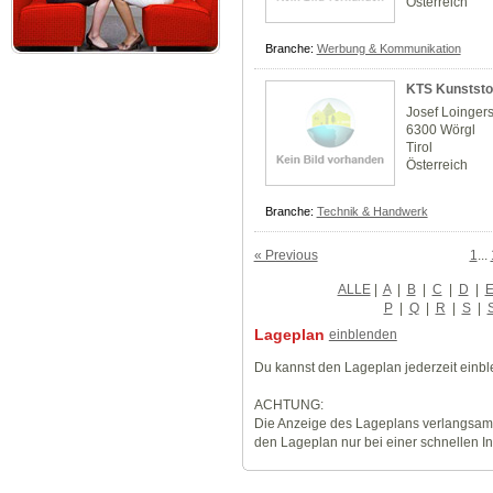
Österreich
Branche:
Werbung & Kommunikation
KTS Kunststo
Josef Loingers
6300 Wörgl
Tirol
Österreich
Branche:
Technik & Handwerk
« Previous
1
...
ALLE
|
A
|
B
|
C
|
D
|
P
|
Q
|
R
|
S
|
Lageplan
einblenden
Du kannst den Lageplan jederzeit einb
ACHTUNG:
Die Anzeige des Lageplans verlangsamt
den Lageplan nur bei einer schnellen I