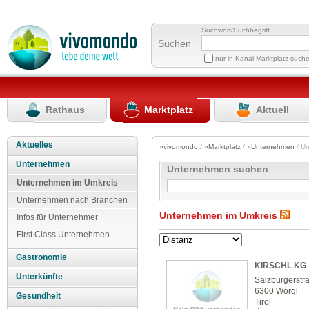
Suchwort/Suchbegriff
Suchen
nur in Kanal Marktplatz such
Rathaus
Marktplatz
Aktuell
Aktuelles
»vivomondo
/
»Marktplatz
/
»Unternehmen
/ U
Unternehmen
Unternehmen suchen
Unternehmen im Umkreis
Unternehmen nach Branchen
Unternehmen im Umkreis
Infos für Unternehmer
First Class Unternehmen
Gastronomie
KIRSCHL KG
Unterkünfte
Salzburgerstr
6300 Wörgl
Gesundheit
Tirol