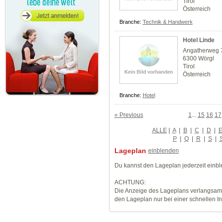
Tirol
Österreich
Branche:
Technik & Handwerk
Hotel Linde
Angatherweg 
6300 Wörgl
Tirol
Österreich
Branche:
Hotel
« Previous
1
...
15
16
17
ALLE
|
A
|
B
|
C
|
D
|
P
|
Q
|
R
|
S
|
Lageplan
einblenden
Du kannst den Lageplan jederzeit einb
ACHTUNG:
Die Anzeige des Lageplans verlangsamt
den Lageplan nur bei einer schnellen I