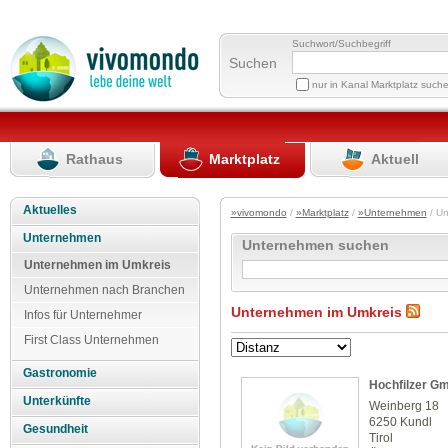
Suchwort/Suchbegriff
Suchen
nur in Kanal Marktplatz such
Rathaus
Marktplatz
Aktuell
Aktuelles
»vivomondo
/
»Marktplatz
/
»Unternehmen
/ U
Unternehmen
Unternehmen suchen
Unternehmen im Umkreis
Unternehmen nach Branchen
Unternehmen im Umkreis
Infos für Unternehmer
First Class Unternehmen
Gastronomie
Hochfilzer 
Unterkünfte
Weinberg 18
6250 Kundl
Gesundheit
Tirol