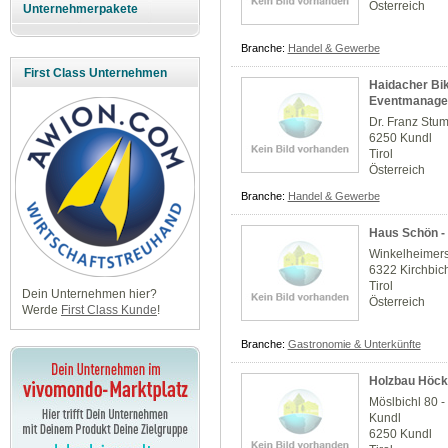
Österreich
Unternehmerpakete
Branche:
Handel & Gewerbe
First Class Unternehmen
Haidacher Bi
Eventmanage
Dr. Franz Stum
6250 Kundl
Tirol
Österreich
Branche:
Handel & Gewerbe
Haus Schön -
Winkelheimerst
6322 Kirchbic
Tirol
Dein Unternehmen hier?
Österreich
Werde
First Class Kunde
!
Branche:
Gastronomie & Unterkünfte
Holzbau Höc
Möslbichl 80 
Kundl
6250 Kundl