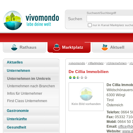
Suchwort/Suchbegriff
Suchen
nur in Kanal Marktplatz such
Rathaus
Marktplatz
Aktuell
Aktuelles
»vivomondo
/
»Marktplatz
/
»Unternehmen
/
»U
Unternehmen
De Cillia Immobilien
Unternehmen im Umkreis
De Cillia Immob
Unternehmen nach Branchen
Wildschönauers
Infos für Unternehmer
6300 Wörgl
Tirol
First Class Unternehmen
Österreich
Gastronomie
Telefon:
0664 5
Fax:
05332 710
Unterkünfte
Mobil:
0664 50 
Email:
office@de
Gesundheit
Website:
www.de