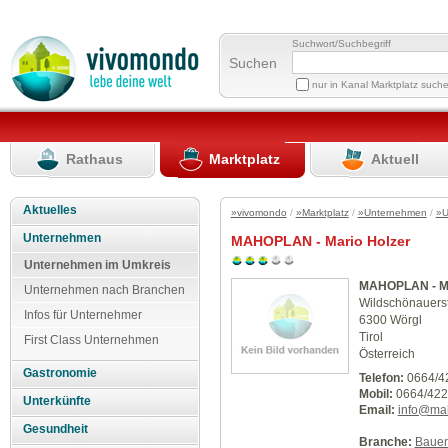
Suchwort/Suchbegriff
Suchen
nur in Kanal Marktplatz such
Rathaus
Marktplatz
Aktuell
Aktuelles
»vivomondo
/
»Marktplatz
/
»Unternehmen
/
»U
Unternehmen
MAHOPLAN - Mario Holzer
Unternehmen im Umkreis
MAHOPLAN - Ma
Unternehmen nach Branchen
Wildschönauerst
Infos für Unternehmer
6300 Wörgl
Tirol
First Class Unternehmen
Österreich
Gastronomie
Telefon:
0664/4
Mobil:
0664/422
Unterkünfte
Email:
info@mah
Gesundheit
Branche:
Baue