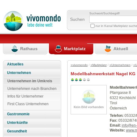
Suchwort/Suchbegriff
Suchen
nur in Kanal Marktplatz such
Rathaus
Marktplatz
Aktuell
Aktuelles
»vivomondo
/
»Marktplatz
/
»Unternehmen
/
»U
Unternehmen
Modellbahnwerkstatt Nagel KG
Unternehmen im Umkreis
Modellbahnwerk
Unternehmen nach Branchen
Pfarrgasse 8
Infos für Unternehmer
6322 Kirchbichl
Tirol
First Class Unternehmen
Österreich
Gastronomie
Telefon:
05332/
Fax:
05332/874
Unterkünfte
Email:
info@en-e
Website:
www.m
Gesundheit