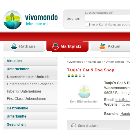
Suchwort/Suchbegriff
Suchen
nur in Kanal Marktplatz such
Rathaus
Marktplatz
Aktuell
Aktuelles
»vivomondo
/
»Marktplatz
/
»Unternehmen
/
»U
Unternehmen
Tanja´s Cat & Dog Shop
Unternehmen im Umkreis
Tanja´s Cat & 
Unternehmen nach Branchen
Wassermannstr
Infos für Unternehmer
96052 Bamberg
First Class Unternehmen
Email:
info@cat
Website:
http:/
Gastronomie
Branche:
Hande
Unterkünfte
Gesundheit
Seite drucken