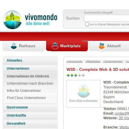
Suchwort/Suchbegriff
Suchen
nur in Kanal Marktplatz such
Rathaus
Marktplatz
Aktuell
Aktuelles
»vivomondo
/
»Marktplatz
/
»Unternehmen
/
»U
Unternehmen
W3D - Complete Web & 3D solu
Unternehmen im Umkreis
W3D - Complete
Unternehmen nach Branchen
Traunsteinerstr. 
Infos für Unternehmer
81549 München
Bayern
First Class Unternehmen
Deutschland
Gastronomie
Telefon:
08961 
Email:
contact@
Unterkünfte
Website:
3D Vis
Gesundheit
Branche:
Werbu