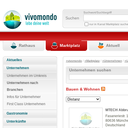
Suchwort/Suchbegriff
Suchen
nur in Kanal Marktplatz such
Rathaus
Marktplatz
Aktuell
Aktuelles
»vivomondo
/
»Marktplatz
/
»Unternehmen
/
»U
Unternehmen
Unternehmen suchen
Unternehmen im Umkreis
Unternehmen nach
Bauen & Wohnen
Branchen
Infos für Unternehmer
First Class Unternehmen
MTECH Abbru
Gastronomie
Fasaneriestr. 
80636 Münch
Unterkünfte
Deutschland