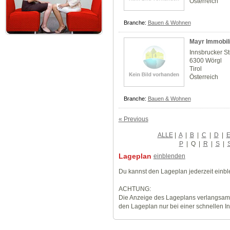
Österreich
Branche:
Bauen & Wohnen
Mayr Immobil
Innsbrucker St
6300 Wörgl
Tirol
Österreich
Branche:
Bauen & Wohnen
« Previous
ALLE
|
A
|
B
|
C
|
D
|
P
|
Q
|
R
|
S
|
Lageplan
einblenden
Du kannst den Lageplan jederzeit einb
ACHTUNG:
Die Anzeige des Lageplans verlangsamt
den Lageplan nur bei einer schnellen I