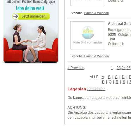
Österreich
Branche:
Bauen & Wohnen
Alpinreal Gm
Baumgartnerst
6330 Kufstein
Tirol
Österreich
Branche:
Bauen & Wohnen
« Previous
1
...
23
24
25
ALLE
|
A
|
B
|
C
|
D
|
P
|
Q
|
R
|
S
|
Lageplan
einblenden
Du kannst den Lageplan jederzeit einb
ACHTUNG:
Die Anzeige des Lageplans verlangsamt
den Lageplan nur bei einer schnellen I