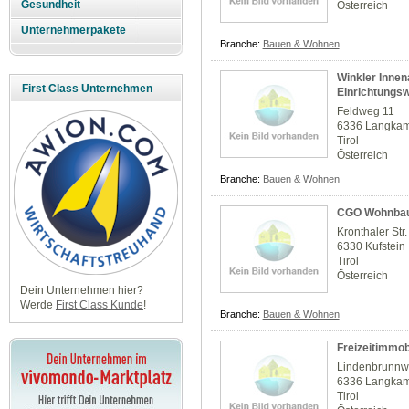
Gesundheit
Österreich
Unternehmerpakete
Branche:
Bauen & Wohnen
Winkler Innen
First Class Unternehmen
Einrichtungsw
Feldweg 11
6336 Langka
Tirol
Österreich
Branche:
Bauen & Wohnen
CGO Wohnba
Kronthaler Str.
6330 Kufstein
Tirol
Österreich
Dein Unternehmen hier?
Werde
First Class Kunde
!
Branche:
Bauen & Wohnen
Freizeitimmob
Lindenbrunnw
6336 Langka
Tirol