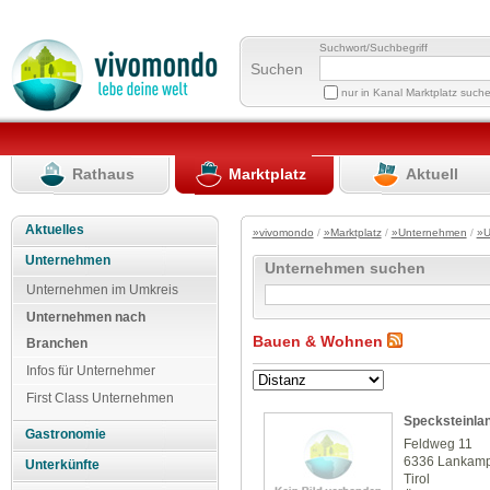
Suchwort/Suchbegriff
Suchen
nur in Kanal Marktplatz such
Rathaus
Marktplatz
Aktuell
Aktuelles
»vivomondo
/
»Marktplatz
/
»Unternehmen
/
»U
Unternehmen
Unternehmen suchen
Unternehmen im Umkreis
Unternehmen nach
Bauen & Wohnen
Branchen
Infos für Unternehmer
First Class Unternehmen
Specksteinla
Gastronomie
Feldweg 11
6336 Lankam
Unterkünfte
Tirol