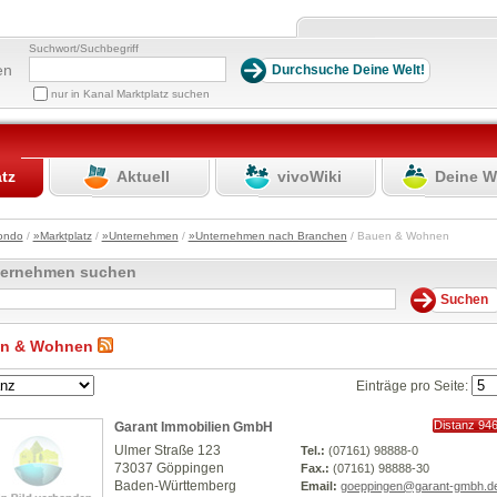
Suchwort/Suchbegriff
en
nur in Kanal Marktplatz suchen
atz
Aktuell
vivoWiki
Deine W
ondo
/
»Marktplatz
/
»Unternehmen
/
»Unternehmen nach Branchen
/ Bauen & Wohnen
ternehmen suchen
n & Wohnen
Einträge pro Seite:
Distanz 94
Garant Immobilien GmbH
km
Ulmer Straße 123
Tel.:
(07161) 98888-0
73037 Göppingen
Fax.:
(07161) 98888-30
Baden-Württemberg
Email:
goeppingen@garant-gmbh.d