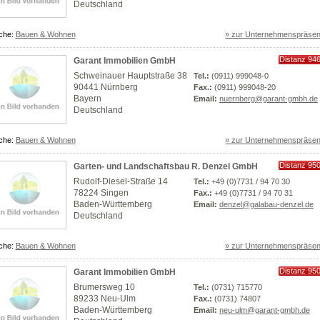
Deutschland
che:
Bauen & Wohnen
» zur Unternehmenspräsen
Distanz 94
Garant Immobilien GmbH
km
Schweinauer Hauptstraße 38
Tel.:
(0911) 999048-0
90441 Nürnberg
Fax.:
(0911) 999048-20
Bayern
Email:
nuernberg@garant-gmbh.de
Deutschland
che:
Bauen & Wohnen
» zur Unternehmenspräsen
Distanz 95
Garten- und Landschaftsbau R. Denzel GmbH
km
Rudolf-Diesel-Straße 14
Tel.:
+49 (0)7731 / 94 70 30
78224 Singen
Fax.:
+49 (0)7731 / 94 70 31
Baden-Württemberg
Email:
denzel@galabau-denzel.de
Deutschland
che:
Bauen & Wohnen
» zur Unternehmenspräsen
Distanz 95
Garant Immobilien GmbH
km
Brumersweg 10
Tel.:
(0731) 715770
89233 Neu-Ulm
Fax.:
(0731) 74807
Baden-Württemberg
Email:
neu-ulm@garant-gmbh.de