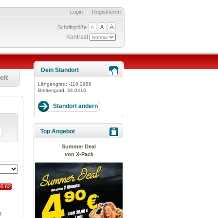
Login
Registrieren
Schriftgröße
Kontrast
Dein Standort
elt
Längengrad:
-118.2988
Breitengrad:
34.0416
Top Angebot
Summer Deal
von X-Pack
66.62
e