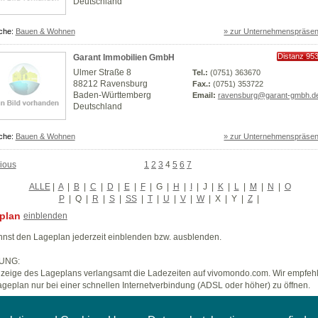
Deutschland
che:
Bauen & Wohnen
» zur Unternehmenspräsen
Distanz 95
Garant Immobilien GmbH
km
Ulmer Straße 8
Tel.:
(0751) 363670
88212 Ravensburg
Fax.:
(0751) 353722
Baden-Württemberg
Email:
ravensburg@garant-gmbh.d
Deutschland
che:
Bauen & Wohnen
» zur Unternehmenspräsen
ious
1
2
3
4
5
6
7
ALLE
|
A
|
B
|
C
|
D
|
E
|
F
|
G
|
H
|
I
|
J
|
K
|
L
|
M
|
N
|
O
P
|
Q
|
R
|
S
|
SS
|
T
|
U
|
V
|
W
|
X
|
Y
|
Z
|
plan
einblenden
nst den Lageplan jederzeit einblenden bzw. ausblenden.
UNG:
zeige des Lageplans verlangsamt die Ladezeiten auf vivomondo.com. Wir empfeh
geplan nur bei einer schnellen Internetverbindung (ADSL oder höher) zu öffnen.