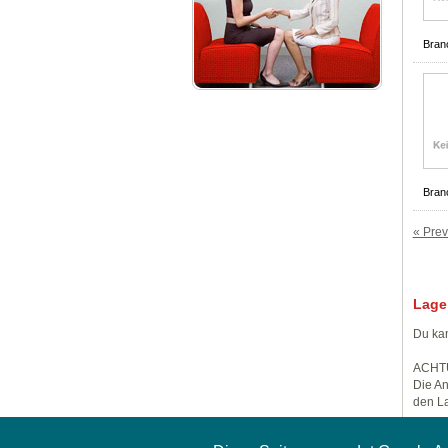
Bran
Bran
« Prev
Lage
Du kan
ACHT
Die An
den La