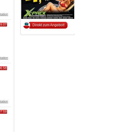
tation
69.07
Direkt zum Angebot!
tation
06.58
tation
07.59