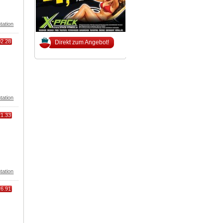
tation
02.28
Direkt zum Angebot!
tation
21.33
tation
26.91