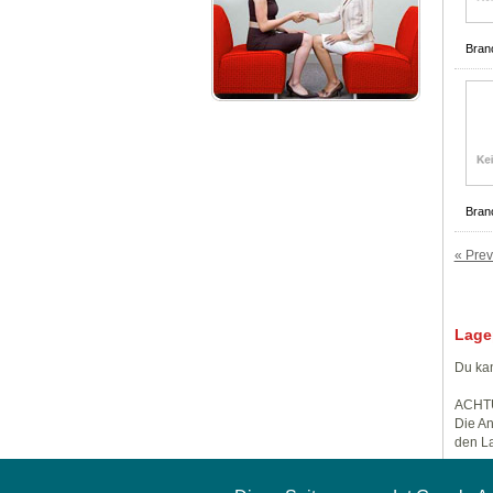
Bran
Bran
« Prev
Lage
Du kan
ACHT
Die An
den La