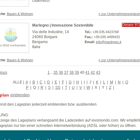
Österreich
che:
Bauen & Wohnen
» zur Unternehmenspräsen
Distanz 97
Marlegno | Innovazione Sostenibile
km
Via delle Industrie, 14
Tel.:
+39.035.4423768
24060 Bolgare
Fax.:
+39.035.4499432
Bergamo
Email:
info@marlegno.it
Italia
che:
Bauen & Wohnen
» zur Unternehmenspräsen
ious
1
...
35
36
37
38
39
40
41
42
43
ALLE
|
A
|
B
|
C
|
D
|
E
|
F
|
G
|
H
|
I
|
J
|
K
|
L
|
M
|
N
|
O
P
|
Q
|
R
|
S
|
SS
|
T
|
U
|
V
|
W
|
X
|
Y
|
Z
|
plan
einblenden
nst den Lageplan jederzeit einblenden bzw. ausblenden.
UNG:
zeige des Lageplans verlangsamt die Ladezeiten auf vivomondo.com. Wir empfeh
geplan nur bei einer schnellen Internetverbindung (ADSL oder höher) zu öffnen.