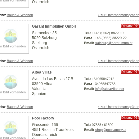
Österreich
che:
Bauen & Wohnen
» zur Unternehmenspräsen
Distanz 97
Garant Immobilien GmbH
km
Sterneckstr. 35
Tel.:
++43 (0662) 88220-0
5020 Salzburg
Fax.:
++43 (0662) 88220-22
Salzburg
Email:
salzburg@carat-immo.at
Österreich
che:
Bauen & Wohnen
» zur Unternehmenspräsen
Distanz 97
Altea Villas
km
Avenida Las Brisas 27 B
Tel.:
+34965847212
03590 Altea
Fax.:
+34965847758
Valencia
Email:
info@alteavillas.net
Spanien
che:
Bauen & Wohnen
» zur Unternehmenspräsen
Distanz 97
Pool Factory
km
Grossendorf 66
Tel.:
07588 / 61500
4551 Ried im Traunkreis
Email:
shop@poolfactory.at
Oberösterreich