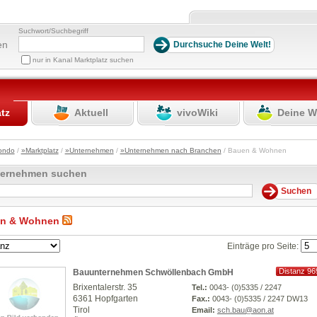
Suchwort/Suchbegriff
en
nur in Kanal Marktplatz suchen
atz
Aktuell
vivoWiki
Deine W
ondo
/
»Marktplatz
/
»Unternehmen
/
»Unternehmen nach Branchen
/ Bauen & Wohnen
ternehmen suchen
n & Wohnen
Einträge pro Seite:
Distanz 96
Bauunternehmen Schwöllenbach GmbH
km
Brixentalerstr. 35
Tel.:
0043- (0)5335 / 2247
6361 Hopfgarten
Fax.:
0043- (0)5335 / 2247 DW13
Tirol
Email:
sch.bau@aon.at