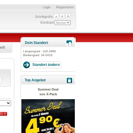
Login
Registrieren
Schriftgröße
Kontrast
Dein Standort
elt
Längengrad:
-118.2988
Breitengrad:
34.0416
Top Angebot
Summer Deal
von X-Pack
91.4