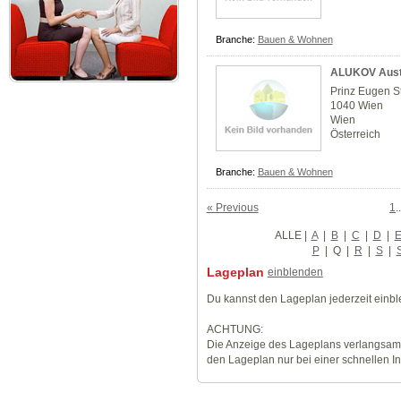
Branche:
Bauen & Wohnen
ALUKOV Aust
Prinz Eugen S
1040 Wien
Wien
Österreich
Branche:
Bauen & Wohnen
« Previous
1
.
ALLE
|
A
|
B
|
C
|
D
|
P
|
Q
|
R
|
S
|
Lageplan
einblenden
Du kannst den Lageplan jederzeit einb
ACHTUNG:
Die Anzeige des Lageplans verlangsamt
den Lageplan nur bei einer schnellen I