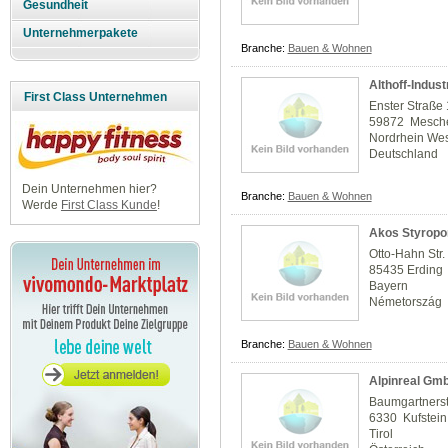
Gesundheit
Unternehmerpakete
Branche:
Bauen & Wohnen
Althoff-Indu
First Class Unternehmen
Enster Straße
59872 Mesch
Nordrhein Wes
Deutschland
Dein Unternehmen hier?
Branche:
Bauen & Wohnen
Werde
First Class Kunde
!
Akos Styropo
Otto-Hahn Str.
85435 Erding
Bayern
Németország
Branche:
Bauen & Wohnen
Alpinreal Gm
Baumgartnerst
6330 Kufstein
Tirol