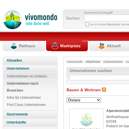
Suchwort/Suchbegriff
Suchen
nur in Kanal Marktplatz such
Rathaus
Marktplatz
Aktuell
Aktuelles
»vivomondo
/
»Marktplatz
/
»Unternehmen
/
»U
Unternehmen
Unternehmen suchen
Unternehmen im Umkreis
Unternehmen nach
Bauen & Wohnen
Branchen
Infos für Unternehmer
First Class Unternehmen
Alpenimmobil
Gastronomie
Wolfratshauser
82049
Unterkünfte
Pullach im Isar