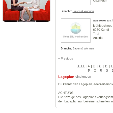
Österreich
Branche:
Bauen & Wohnen
ausserer arch
Mühlbachweg
6250 Kundl
Tirol
Austria
Branche:
Bauen & Wohnen
« Previous
ALLE
|
A
|
B
|
C
|
D
|
P
|
Q
|
R
|
S
|
Lageplan
einblenden
Du kannst den Lageplan jederzeit einb
ACHTUNG:
Die Anzeige des Lageplans verlangsamt
den Lageplan nur bei einer schnellen I