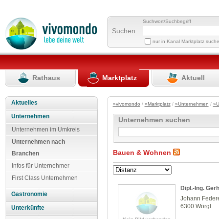
Suchwort/Suchbegriff
Suchen
nur in Kanal Marktplatz such
Rathaus
Marktplatz
Aktuell
Aktuelles
»vivomondo
/
»Marktplatz
/
»Unternehmen
/
»U
Unternehmen
Unternehmen suchen
Unternehmen im Umkreis
Unternehmen nach
Bauen & Wohnen
Branchen
Infos für Unternehmer
First Class Unternehmen
Dipl.-Ing. Ge
Gastronomie
Johann Federe
6300 Wörgl
Unterkünfte