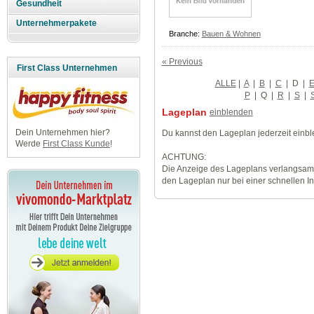
Gesundheit
Unternehmerpakete
Branche:
Bauen & Wohnen
« Previous
First Class Unternehmen
ALLE
|
A
|
B
|
C
|
D
|
P
|
Q
|
R
|
S
|
Lageplan
einblenden
Dein Unternehmen hier?
Du kannst den Lageplan jederzeit einb
Werde
First Class Kunde
!
ACHTUNG:
Die Anzeige des Lageplans verlangsamt
den Lageplan nur bei einer schnellen I