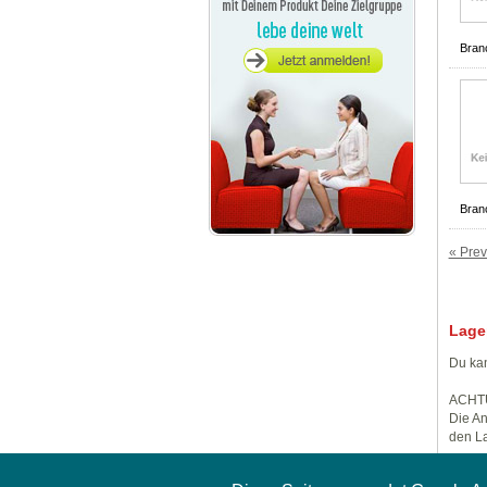
Bran
Bran
« Prev
Lage
Du kan
ACHT
Die An
den La