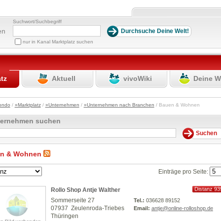
Suchwort/Suchbegriff
en
nur in Kanal Marktplatz suchen
atz
Aktuell
vivoWiki
Deine W
ondo
/
»Marktplatz
/
»Unternehmen
/
»Unternehmen nach Branchen
/ Bauen & Wohnen
ternehmen suchen
n & Wohnen
Einträge pro Seite:
Distanz 93
Rollo Shop Antje Walther
km
Sommerseite 27
Tel.:
036628 89152
07937 Zeulenroda-Triebes
Email:
antje@online-rolloshop.de
Thüringen