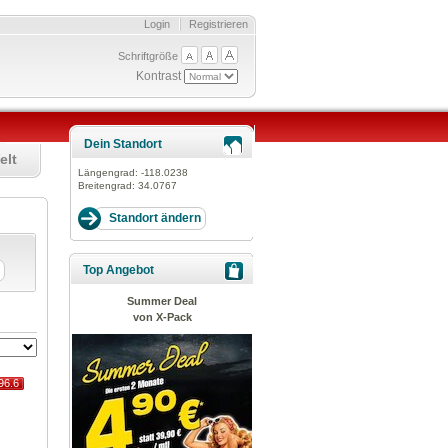
Login
Registrieren
Schriftgröße
Kontrast
Dein Standort
elt
Längengrad:
-118.0238
Breitengrad:
34.0767
Top Angebot
Summer Deal
von X-Pack
96.6