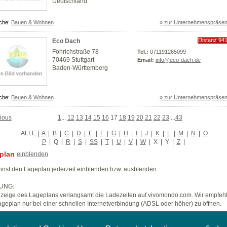
Deutschland
che:
Bauen & Wohnen
» zur Unternehmenspräsen
Distanz 94
Eco Dach
km
Föhrichstraße 78
Tel.:
071191265099
70469 Stuttgart
Email:
info@eco-dach.de
Baden-Württemberg
che:
Bauen & Wohnen
» zur Unternehmenspräsen
ious
1
...
12
13
14
15
16
17
18
19
20
21
22
23
...
43
ALLE
|
A
|
B
|
C
|
D
|
E
|
F
|
G
|
H
|
I
|
J
|
K
|
L
|
M
|
N
|
O
P
|
Q
|
R
|
S
|
SS
|
T
|
U
|
V
|
W
|
X
|
Y
|
Z
|
plan
einblenden
nst den Lageplan jederzeit einblenden bzw. ausblenden.
UNG:
zeige des Lageplans verlangsamt die Ladezeiten auf vivomondo.com. Wir empfeh
geplan nur bei einer schnellen Internetverbindung (ADSL oder höher) zu öffnen.