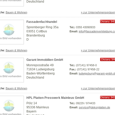
Deutschland
che:
Bauen & Wohnen
» zur Unternehmenspräsen
Distanz 94
Fassadenfachhandel
km
Spremberger Ring 35a
Tel.:
0355 43090933
03051 Cottbus
Email:
info@fassadenverkleidung.
Brandenburg
D
che:
Bauen & Wohnen
» zur Unternehmenspräsen
Distanz 94
Garant Immobilien GmbH
km
Monreposstraße 49
Tel.:
(07141) 97458-0
71634 Ludwigsburg
Fax.:
(07141) 97458-22
Baden-Württemberg
Email:
ludwigsburg@garant-gmbh.d
Deutschland
che:
Bauen & Wohnen
» zur Unternehmenspräsen
Distanz 94
HPL Platten Presswerk Mainleus GmbH
km
Pölz 14
Tel.:
09229 / 974433
95336 Mainleus
Email:
service@dekorplatten.de
Bayern