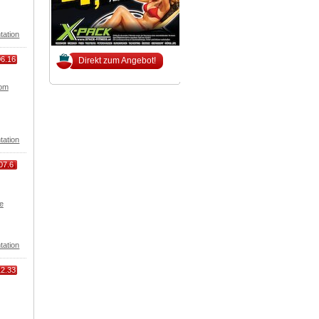
tation
06.16
Direkt zum Angebot!
com
tation
07.6
e
tation
12.33