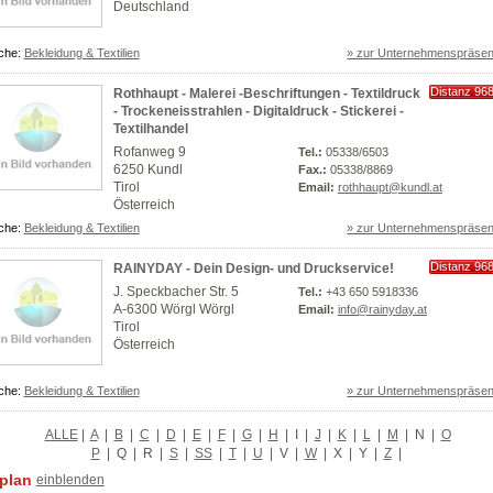
Deutschland
che:
Bekleidung & Textilien
» zur Unternehmenspräsen
Distanz 96
Rothhaupt - Malerei -Beschriftungen - Textildruck
km
- Trockeneisstrahlen - Digitaldruck - Stickerei -
Textilhandel
Rofanweg 9
Tel.:
05338/6503
6250 Kundl
Fax.:
05338/8869
Tirol
Email:
rothhaupt@kundl.at
Österreich
che:
Bekleidung & Textilien
» zur Unternehmenspräsen
Distanz 96
RAINYDAY - Dein Design- und Druckservice!
km
J. Speckbacher Str. 5
Tel.:
+43 650 5918336
A-6300 Wörgl Wörgl
Email:
info@rainyday.at
Tirol
Österreich
che:
Bekleidung & Textilien
» zur Unternehmenspräsen
ALLE
|
A
|
B
|
C
|
D
|
E
|
F
|
G
|
H
|
I
|
J
|
K
|
L
|
M
|
N
|
O
P
|
Q
|
R
|
S
|
SS
|
T
|
U
|
V
|
W
|
X
|
Y
|
Z
|
plan
einblenden