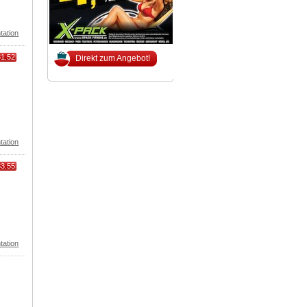
tation
81.52
Direkt zum Angebot!
tation
83.55
tation