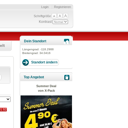
Login
Registrieren
Schriftgröße
Kontrast
Dein Standort
elt
Längengrad:
-118.2988
Breitengrad:
34.0416
Top Angebot
Summer Deal
von X-Pack
91.92