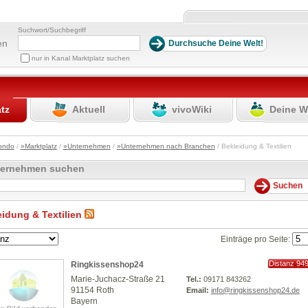
Suchwort/Suchbegriff
en
nur in Kanal Marktplatz suchen
atz
Aktuell
vivoWiki
Deine W
ondo
/
»Marktplatz
/
»Unternehmen
/
»Unternehmen nach Branchen
/ Bekleidung & Textilien
ternehmen suchen
eidung & Textilien
Einträge pro Seite:
Distanz 94
Ringkissenshop24
km
Marie-Juchacz-Straße 21
Tel.:
09171 843262
91154 Roth
Email:
info@ringkissenshop24.de
Bayern