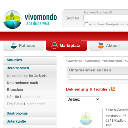
Suchwort/Suchbegriff
Suchen
nur in Kanal Marktplatz such
Rathaus
Marktplatz
Aktuell
Aktuelles
»vivomondo
/
»Marktplatz
/
»Unternehmen
/
»U
Unternehmen
Unternehmen suchen
Unternehmen im Umkreis
Unternehmen nach
Bekleidung & Textilien
Branchen
Infos für Unternehmer
First Class Unternehmen
Zirben-Zwisc
Gastronomie
Innstrasse 27
6241 Radfeld
Unterkünfte
Tirol