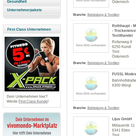
Gesundheit
Österreich
Unternehmerpakete
Branche:
Bekleidung & Textilien
Rothhaupt - M
First Class Unternehmen
- Trockeneisst
Textilhandel
Rofanweg 9
6250 Kundl
Tirol
Österreich
Branche:
Bekleidung & Textilien
FUSSL Modes
Bahnhofstraß
6300 Wörgl
Dein Unternehmen hier?
Werde
First Class Kunde
!
Branche:
Bekleidung & Textilien
Lijus GmbH
Millauerstr. 11
6341 Ebbs
Tirol