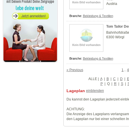
Austria
Branche:
Bekleidung & Textilien
Tom Tailor D
Bahnhofstraße
6300 Wörgl
Branche:
Bekleidung & Textilien
« Previous
1
...
4
ALLE
|
A
|
B
|
C
|
D
|
P
|
Q
|
R
|
S
|
Lageplan
einblenden
Du kannst den Lageplan jederzeit einb
ACHTUNG:
Die Anzeige des Lageplans verlangsamt
den Lageplan nur bei einer schnellen I