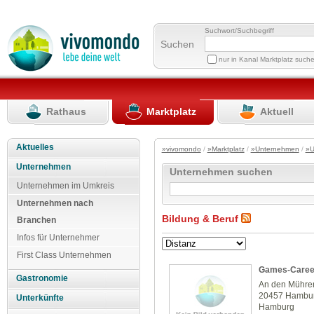
Suchwort/Suchbegriff
Suchen
nur in Kanal Marktplatz such
Rathaus
Marktplatz
Aktuell
Aktuelles
»vivomondo
/
»Marktplatz
/
»Unternehmen
/
»U
Unternehmen
Unternehmen suchen
Unternehmen im Umkreis
Unternehmen nach
Bildung & Beruf
Branchen
Infos für Unternehmer
First Class Unternehmen
Games-Caree
Gastronomie
An den Mühre
20457 Hambu
Unterkünfte
Hamburg