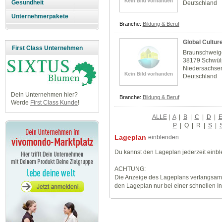
Gesundheit
Deutschland
Unternehmerpakete
Branche:
Bildung & Beruf
Global Cultur
First Class Unternehmen
Braunschweige
38179 Schwül
Niedersachse
Deutschland
Dein Unternehmen hier?
Branche:
Bildung & Beruf
Werde
First Class Kunde
!
ALLE
|
A
|
B
|
C
|
D
|
P
|
Q
|
R
|
S
|
Lageplan
einblenden
Du kannst den Lageplan jederzeit einb
ACHTUNG:
Die Anzeige des Lageplans verlangsamt
den Lageplan nur bei einer schnellen I