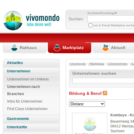
Suchwort/Suchbegriff
Suchen
nur in Kanal Marktplatz such
Rathaus
Marktplatz
Aktuell
Aktuelles
»vivomondo
/
»Marktplatz
/
»Unternehmen
/
»U
Unternehmen
Unternehmen suchen
Unternehmen im Umkreis
Unternehmen nach
Bildung & Beruf
Branchen
Infos für Unternehmer
First Class Unternehmen
Kombsys - Ko
Gastronomie
Bauernweg 3
08412 Werda
Unterkünfte
Sachsen