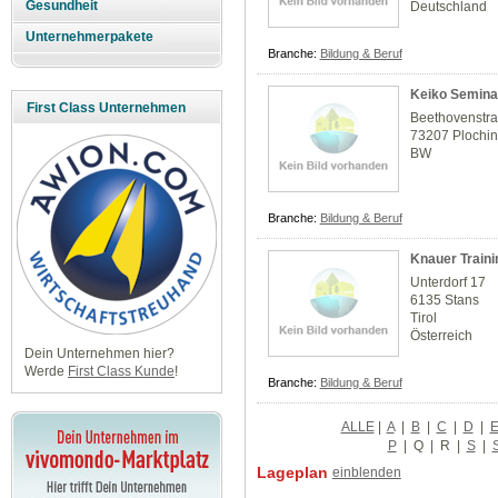
Gesundheit
Deutschland
Unternehmerpakete
Branche:
Bildung & Beruf
Keiko Semina
First Class Unternehmen
Beethovenstr
73207 Plochi
BW
Branche:
Bildung & Beruf
Knauer Traini
Unterdorf 17
6135 Stans
Tirol
Österreich
Dein Unternehmen hier?
Werde
First Class Kunde
!
Branche:
Bildung & Beruf
ALLE
|
A
|
B
|
C
|
D
|
P
|
Q
|
R
|
S
|
Lageplan
einblenden