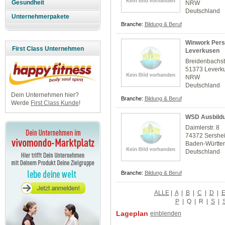
Gesundheit
NRW
Deutschland
Unternehmerpakete
Branche:
Bildung & Beruf
Winwork Pers
First Class Unternehmen
Leverkusen
Breidenbachst
51373 Leverk
NRW
Deutschland
Dein Unternehmen hier?
Branche:
Bildung & Beruf
Werde
First Class Kunde
!
WSD Ausbild
Daimlerstr. 8
74372 Sershe
Baden-Württe
Deutschland
Branche:
Bildung & Beruf
ALLE
|
A
|
B
|
C
|
D
|
P
|
Q
|
R
|
S
|
Lageplan
einblenden