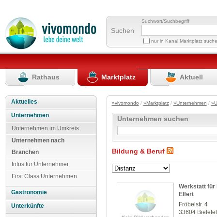
Suchwort/Suchbegriff
Suchen
nur in Kanal Marktplatz such
Rathaus
Marktplatz
Aktuell
Aktuelles
»vivomondo
/
»Marktplatz
/
»Unternehmen
/
»U
Unternehmen
Unternehmen suchen
Unternehmen im Umkreis
Unternehmen nach
Bildung & Beruf
Branchen
Infos für Unternehmer
First Class Unternehmen
Werkstatt fü
Gastronomie
Elfert
Fröbelstr. 4
Unterkünfte
33604 Bielefe