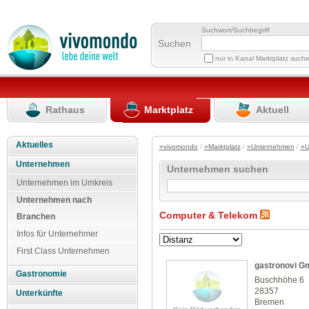
Suchwort/Suchbegriff
Suchen
nur in Kanal Marktplatz such
Rathaus
Marktplatz
Aktuell
Aktuelles
»vivomondo
/
»Marktplatz
/
»Unternehmen
/
»U
Unternehmen
Unternehmen suchen
Unternehmen im Umkreis
Unternehmen nach
Computer & Telekom
Branchen
Infos für Unternehmer
First Class Unternehmen
gastronovi G
Gastronomie
Buschhöhe 6
28357
Unterkünfte
Bremen