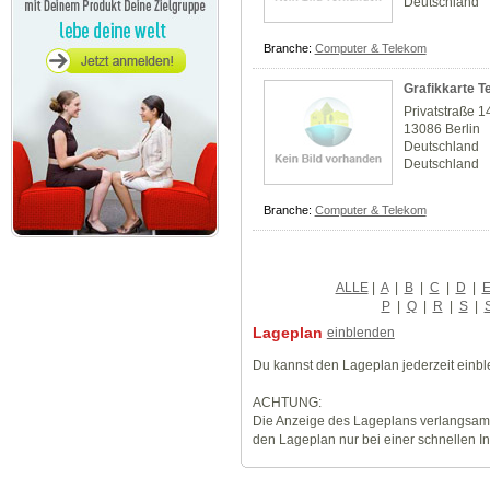
Deutschland
Branche:
Computer & Telekom
Grafikkarte T
Privatstraße 1
13086 Berlin
Deutschland
Deutschland
Branche:
Computer & Telekom
ALLE
|
A
|
B
|
C
|
D
|
P
|
Q
|
R
|
S
|
Lageplan
einblenden
Du kannst den Lageplan jederzeit einb
ACHTUNG:
Die Anzeige des Lageplans verlangsamt
den Lageplan nur bei einer schnellen I