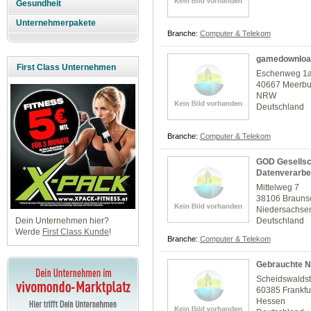
Gesundheit
Unternehmerpakete
Branche:
Computer & Telekom
gamedownloa
First Class Unternehmen
Eschenweg 1
40667 Meerb
NRW
Deutschland
Branche:
Computer & Telekom
GOD Gesellsch
Datenverarbe
Mittelweg 7
38106 Brauns
Niedersachse
Deutschland
Dein Unternehmen hier?
Werde
First Class Kunde
!
Branche:
Computer & Telekom
Gebrauchte N
Scheidswaldst
60385 Frankfu
Hessen