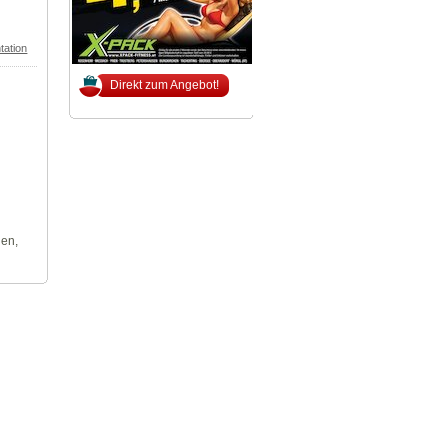
tation
Direkt zum Angebot!
len,