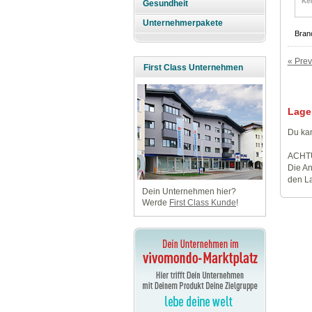
Gesundheit
Unternehmerpakete
Bran
« Prev
First Class Unternehmen
Lage
Du kan
ACHT
Die An
den La
Dein Unternehmen hier?
Werde
First Class Kunde
!