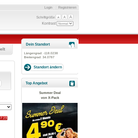
Login
Registrieren
Schriftgröße
Kontrast
Dein Standort
elt
Längengrad:
-118.0238
Breitengrad:
34.0767
Top Angebot
Summer Deal
von X-Pack
67.23