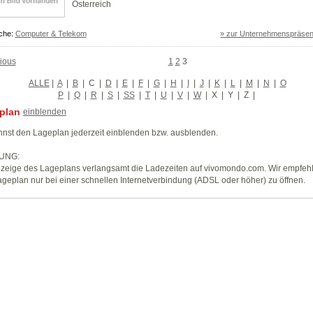
Österreich
che:
Computer & Telekom
» zur Unternehmenspräsen
ious
1
2
3
ALLE
|
A
|
B
|
C
|
D
|
E
|
F
|
G
|
H
|
I
|
J
|
K
|
L
|
M
|
N
|
O
P
|
Q
|
R
|
S
|
SS
|
T
|
U
|
V
|
W
|
X
|
Y
|
Z
|
plan
einblenden
nst den Lageplan jederzeit einblenden bzw. ausblenden.
UNG:
zeige des Lageplans verlangsamt die Ladezeiten auf vivomondo.com. Wir empfeh
geplan nur bei einer schnellen Internetverbindung (ADSL oder höher) zu öffnen.