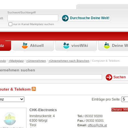
Suchwort/Suchbegriff
en
nur in Kanal Marktplatz suchen
atz
Aktuell
vivoWiki
Deine W
ondo
/
»Marktplatz
/
»Unternehmen
/
»Unternehmen nach Branchen
/ Computer & Telekom
ternehmen suchen
uter & Telekom
Einträge pro Seite:
Distanz 96
CHK-Electronics
km
Innsbruckerstr. 4
Tel.:
05332 93200
6300 Wörgl
Fax.:
05332 93201
Tirol
Email:
office@chk.at