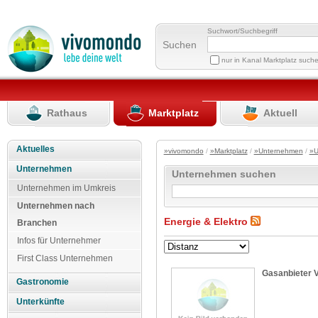
Suchwort/Suchbegriff
Suchen
nur in Kanal Marktplatz such
Rathaus
Marktplatz
Aktuell
Aktuelles
»vivomondo
/
»Marktplatz
/
»Unternehmen
/
»U
Unternehmen
Unternehmen suchen
Unternehmen im Umkreis
Unternehmen nach
Energie & Elektro
Branchen
Infos für Unternehmer
First Class Unternehmen
Gasanbieter V
Gastronomie
Unterkünfte