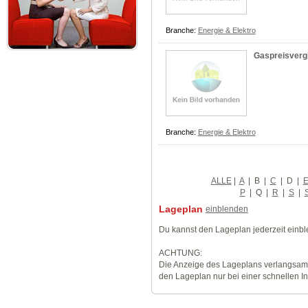
Branche:
Energie & Elektro
Gaspreisverg
Branche:
Energie & Elektro
ALLE
|
A
|
B
|
C
|
D
|
P
|
Q
|
R
|
S
|
Lageplan
einblenden
Du kannst den Lageplan jederzeit einb
ACHTUNG:
Die Anzeige des Lageplans verlangsamt
den Lageplan nur bei einer schnellen I