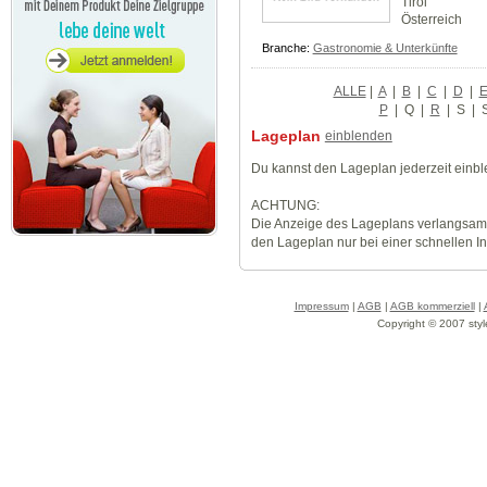
Tirol
Österreich
Branche:
Gastronomie & Unterkünfte
ALLE
|
A
|
B
|
C
|
D
|
P
|
Q
|
R
|
S
|
Lageplan
einblenden
Du kannst den Lageplan jederzeit einb
ACHTUNG:
Die Anzeige des Lageplans verlangsamt
den Lageplan nur bei einer schnellen I
Impressum
|
AGB
|
AGB kommerziell
|
Copyright © 2007 styl