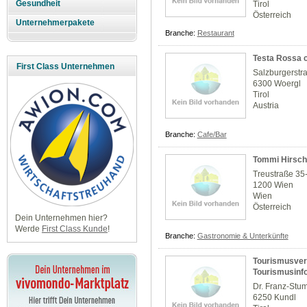
Gesundheit
Tirol
Österreich
Unternehmerpakete
Branche:
Restaurant
Testa Rossa c
First Class Unternehmen
Salzburgerstr
6300 Woergl
Tirol
Austria
Branche:
Cafe/Bar
Tommi Hirsch
Treustraße 35
1200 Wien
Wien
Österreich
Dein Unternehmen hier?
Werde
First Class Kunde
!
Branche:
Gastronomie & Unterkünfte
Tourismusver
Tourismusinf
Dr. Franz-Stum
6250 Kundl