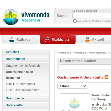
Suchwort/Suchbegriff
Suchen
nur in Kanal Marktplatz such
Rathaus
Marktplatz
Aktuell
Aktuelles
»vivomondo
/
»Marktplatz
/
»Unternehmen
/
»U
Unternehmen
Unternehmen suchen
Unternehmen im Umkreis
Unternehmen nach
Gastronomie & Unterkünfte
Branchen
Infos für Unternehmer
First Class Unternehmen
Tiroler Stube
Gastronomie
Bar Wörgl
Innsbrucker S
Unterkünfte
6300 Wörgl