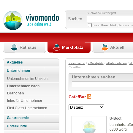
Suchwort/Suchbegriff
Suchen
nur in Kanal Marktplatz such
Rathaus
Marktplatz
Aktuell
Aktuelles
»vivomondo
/
»Marktplatz
/
»Unternehmen
/
»U
Cafe/Bar
Unternehmen
Unternehmen suchen
Unternehmen im Umkreis
Unternehmen nach
Branchen
Cafe/Bar
Infos für Unternehmer
First Class Unternehmen
Gastronomie
U-Boot
bahnhofstraße
Unterkünfte
6300 wörgl