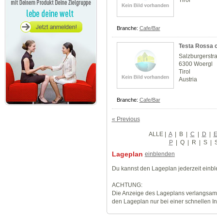
Tirol
Branche:
Cafe/Bar
Testa Rossa c
Salzburgerstr
6300 Woergl
Tirol
Austria
Branche:
Cafe/Bar
« Previous
ALLE
|
A
|
B
|
C
|
D
|
P
|
Q
|
R
|
S
|
Lageplan
einblenden
Du kannst den Lageplan jederzeit einb
ACHTUNG:
Die Anzeige des Lageplans verlangsamt
den Lageplan nur bei einer schnellen I