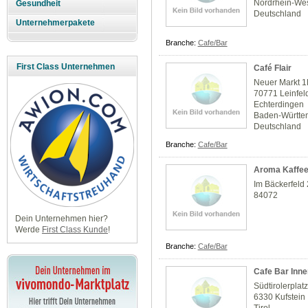
Nordrhein-Wes
Gesundheit
Deutschland
Unternehmerpakete
Branche:
Cafe/Bar
First Class Unternehmen
Café Flair
Neuer Markt 
70771 Leinfel
Echterdingen
Baden-Württe
Deutschland
Branche:
Cafe/Bar
Aroma Kaffee
Im Bäckerfeld
84072
Dein Unternehmen hier?
Werde
First Class Kunde
!
Branche:
Cafe/Bar
Cafe Bar Inne
Südtirolerplatz
6330 Kufstein