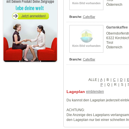
Tirol
Österreich
Branche:
Cafe/Bar
Gartenkaffee
Oberndorferst
6322 Kirchbic
Tirol
Österreich
Branche:
Cafe/Bar
ALLE
|
A
|
B
|
C
|
D
|
P
|
Q
|
R
|
S
|
Lageplan
einblenden
Du kannst den Lageplan jederzeit einb
ACHTUNG:
Die Anzeige des Lageplans verlangsamt
den Lageplan nur bei einer schnellen I