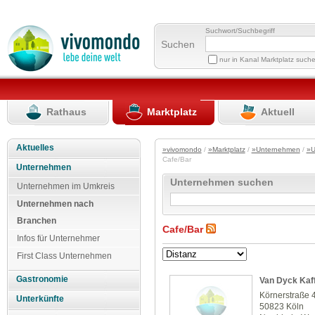
Suchwort/Suchbegriff
Suchen
nur in Kanal Marktplatz such
Rathaus
Marktplatz
Aktuell
Aktuelles
»vivomondo
/
»Marktplatz
/
»Unternehmen
/
»U
Cafe/Bar
Unternehmen
Unternehmen suchen
Unternehmen im Umkreis
Unternehmen nach
Branchen
Cafe/Bar
Infos für Unternehmer
First Class Unternehmen
Gastronomie
Van Dyck Kaff
Körnerstraße 
Unterkünfte
50823 Köln