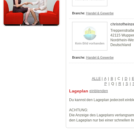
Branche:
Handel & Gewerbe
christofheinze
Treppenstraße
42115 Wupper
Nordrhein-Wes
Deutschland
Branche:
Handel & Gewerbe
ALLE
|
A
|
B
|
C
|
D
|
P
|
Q
|
R
|
S
|
Lageplan
einblenden
Du kannst den Lageplan jederzeit einb
ACHTUNG:
Die Anzeige des Lageplans verlangsamt
den Lageplan nur bei einer schnellen I