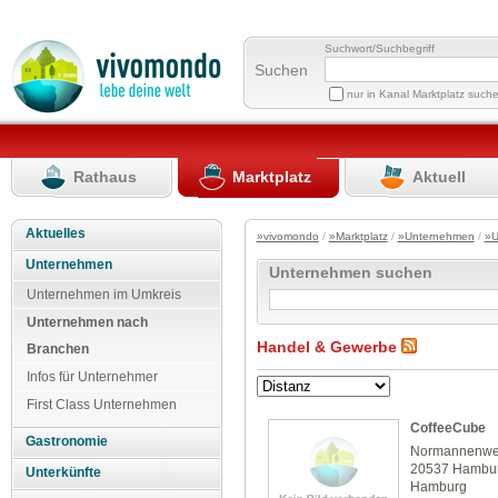
Suchwort/Suchbegriff
Suchen
nur in Kanal Marktplatz such
Rathaus
Marktplatz
Aktuell
Aktuelles
»vivomondo
/
»Marktplatz
/
»Unternehmen
/
»U
Unternehmen
Unternehmen suchen
Unternehmen im Umkreis
Unternehmen nach
Handel & Gewerbe
Branchen
Infos für Unternehmer
First Class Unternehmen
CoffeeCube
Gastronomie
Normannenwe
20537 Hambu
Unterkünfte
Hamburg