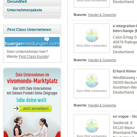
Gesundheit
Deutschland
Unternehmerpakete
Branche:
Handel & Gewerbe
e-integration
First Class Unternehmen
Interchange (
Calor-Emag-St
40878 Rating
NRW
Dein Unternehmen hier?
Deutschland
Werde
First Class Kunde
!
Branche:
Handel & Gewerbe
Erhard Höner
Westfaliaweg 
59269 Becku
Nordrhein-Wes
Deutschland
Branche:
Handel & Gewerbe
en vogue - St
Siedlerstr. 8
55120 Mainz
Rheinland-Pfa