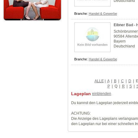
Deutschland
Branche:
Handel & Gewerbe
Eibner Bad - 
Schönbrunner
90584 Allersb
Bayern
Deutschland
Branche:
Handel & Gewerbe
ALLE
|
A
|
B
|
C
|
D
|
P
|
Q
|
R
|
S
|
Lageplan
einblenden
Du kannst den Lageplan jederzeit einb
ACHTUNG:
Die Anzeige des Lageplans verlangsamt
den Lageplan nur bei einer schnellen I