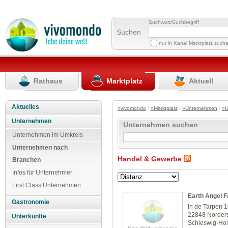
Suchwort/Suchbegriff
Suchen
nur in Kanal Marktplatz such
Rathaus
Marktplatz
Aktuell
Aktuelles
»vivomondo
/
»Marktplatz
/
»Unternehmen
/
»U
Unternehmen
Unternehmen suchen
Unternehmen im Umkreis
Unternehmen nach
Handel & Gewerbe
Branchen
Infos für Unternehmer
First Class Unternehmen
Earth Angel F
Gastronomie
In de Tarpen 
22848 Norders
Unterkünfte
Schleswig-Hol