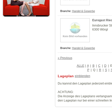
Branche:
Handel & Gewerbe
Eurogast Rie
Innsbrucker St
6300 Wörgl
Branche:
Handel & Gewerbe
« Previous
ALLE
|
A
|
B
|
C
|
D
|
P
|
Q
|
R
|
S
|
Lageplan
einblenden
Du kannst den Lageplan jederzeit einb
ACHTUNG:
Die Anzeige des Lageplans verlangsamt
den Lageplan nur bei einer schnellen I