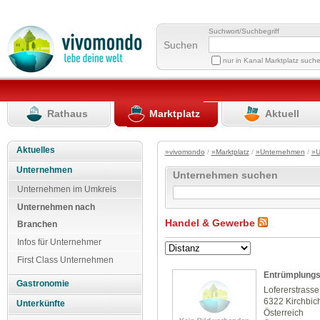
Suchwort/Suchbegriff
Suchen
nur in Kanal Marktplatz such
Rathaus
Marktplatz
Aktuell
Aktuelles
»vivomondo
/
»Marktplatz
/
»Unternehmen
/
»U
Unternehmen
Unternehmen suchen
Unternehmen im Umkreis
Unternehmen nach
Handel & Gewerbe
Branchen
Infos für Unternehmer
First Class Unternehmen
Entrümplungs
Gastronomie
Lofererstrasse
6322 Kirchbic
Unterkünfte
Österreich