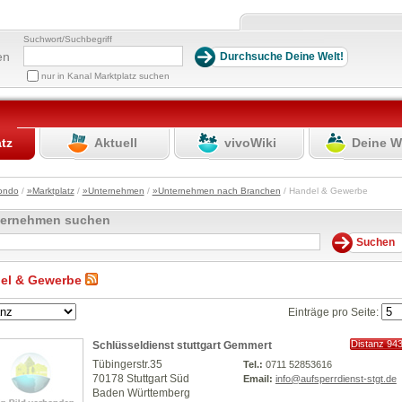
Suchwort/Suchbegriff
en
nur in Kanal Marktplatz suchen
atz
Aktuell
vivoWiki
Deine W
ondo
/
»Marktplatz
/
»Unternehmen
/
»Unternehmen nach Branchen
/ Handel & Gewerbe
ternehmen suchen
el & Gewerbe
Einträge pro Seite:
Distanz 94
Schlüsseldienst stuttgart Gemmert
km
Tübingerstr.35
Tel.:
0711 52853616
70178 Stuttgart Süd
Email:
info@aufsperrdienst-stgt.de
Baden Württemberg