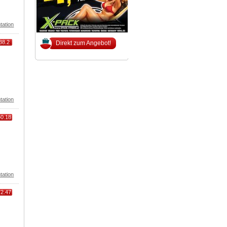
tation
38.2
Direkt zum Angebot!
tation
50.18
tation
72.47