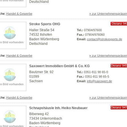
Deutschland
che:
Handel & Gewerbe
» zur Unternehmenspräsen
Distanz 94
Stroke Sports OHG
km
Haller Straße 54
Tel.:
07904/97600
74532 Ilshofen
Fax.:
07904/976060
Baden Würtemberg
Email:
contact@strokesports.de
Deitschland
che:
Handel & Gewerbe
» zur Unternehmenspräsen
Distanz 94
Saxowert Immobilien GmbH & Co. KG
km
Bautzner Str. 92
Tel.:
0351-811 98 65-0
01099
Fax.:
0351-811 98 65-5
Sachsen
Email:
info@saxowert.de
che:
Handel & Gewerbe
» zur Unternehmenspräsen
Distanz 94
Schnapshäusle Inh. Heiko Neubauer
km
Biberweg 42
73434 Unterrombach
Baden-Württemberg