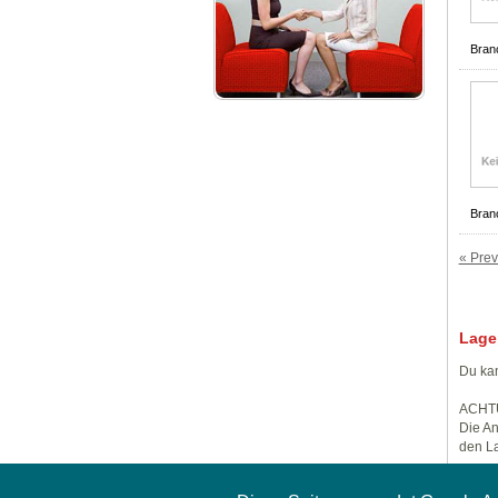
Bran
Bran
« Prev
Lage
Du kan
ACHT
Die An
den La