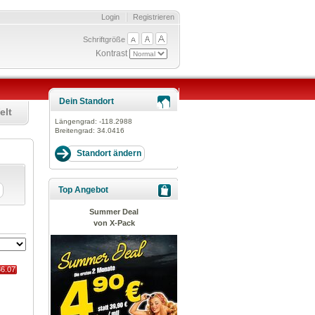
Login
Registrieren
Schriftgröße
Kontrast
Dein Standort
elt
Längengrad:
-118.2988
Breitengrad:
34.0416
Top Angebot
Summer Deal
von X-Pack
36.07