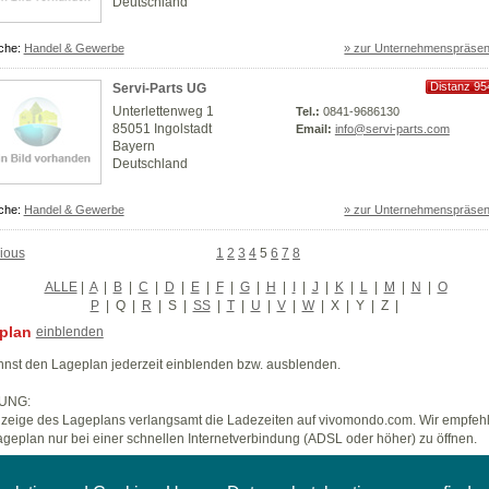
Deutschland
che:
Handel & Gewerbe
» zur Unternehmenspräsen
Distanz 95
Servi-Parts UG
km
Unterlettenweg 1
Tel.:
0841-9686130
85051 Ingolstadt
Email:
info@servi-parts.com
Bayern
Deutschland
che:
Handel & Gewerbe
» zur Unternehmenspräsen
ious
1
2
3
4
5
6
7
8
ALLE
|
A
|
B
|
C
|
D
|
E
|
F
|
G
|
H
|
I
|
J
|
K
|
L
|
M
|
N
|
O
P
|
Q
|
R
|
S
|
SS
|
T
|
U
|
V
|
W
|
X
|
Y
|
Z
|
plan
einblenden
nst den Lageplan jederzeit einblenden bzw. ausblenden.
UNG:
zeige des Lageplans verlangsamt die Ladezeiten auf vivomondo.com. Wir empfeh
geplan nur bei einer schnellen Internetverbindung (ADSL oder höher) zu öffnen.