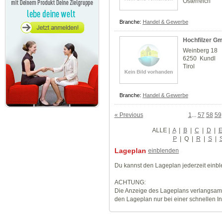
Österreich
Branche:
Handel & Gewerbe
Hochfilzer G
Weinberg 18
6250 Kundl
Tirol
Branche:
Handel & Gewerbe
« Previous
1
...
57
58
59
ALLE
|
A
|
B
|
C
|
D
|
P
|
Q
|
R
|
S
|
Lageplan
einblenden
Du kannst den Lageplan jederzeit einb
ACHTUNG:
Die Anzeige des Lageplans verlangsamt
den Lageplan nur bei einer schnellen I