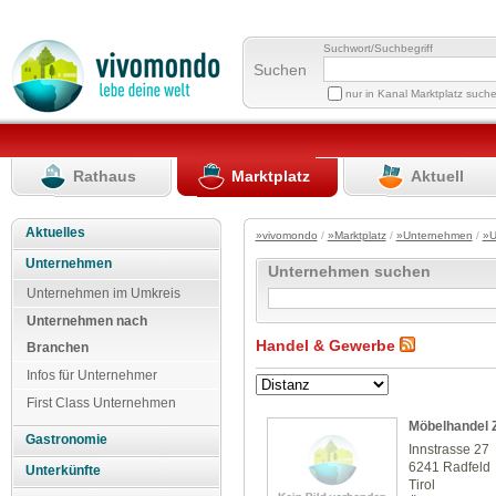
Suchwort/Suchbegriff
Suchen
nur in Kanal Marktplatz such
Rathaus
Marktplatz
Aktuell
Aktuelles
»vivomondo
/
»Marktplatz
/
»Unternehmen
/
»U
Unternehmen
Unternehmen suchen
Unternehmen im Umkreis
Unternehmen nach
Handel & Gewerbe
Branchen
Infos für Unternehmer
First Class Unternehmen
Möbelhandel 
Gastronomie
Innstrasse 27
6241 Radfeld
Unterkünfte
Tirol