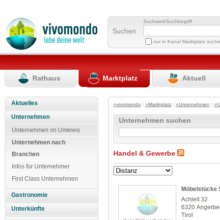
Suchwort/Suchbegriff
Suchen
nur in Kanal Marktplatz such
Rathaus
Marktplatz
Aktuell
Aktuelles
»vivomondo
/
»Marktplatz
/
»Unternehmen
/
»U
Unternehmen
Unternehmen suchen
Unternehmen im Umkreis
Unternehmen nach
Handel & Gewerbe
Branchen
Infos für Unternehmer
First Class Unternehmen
Möbelstücke 
Gastronomie
Achleit 32
6320 Angerbe
Unterkünfte
Tirol