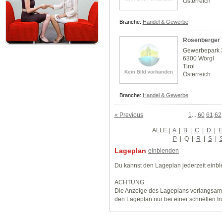
Österreich
Branche:
Handel & Gewerbe
Rosenberger 
Gewerbepark 
6300 Wörgl
Tirol
Österreich
Branche:
Handel & Gewerbe
« Previous
1
...
60
61
62
ALLE
|
A
|
B
|
C
|
D
|
P
|
Q
|
R
|
S
|
Lageplan
einblenden
Du kannst den Lageplan jederzeit einb
ACHTUNG:
Die Anzeige des Lageplans verlangsamt
den Lageplan nur bei einer schnellen I